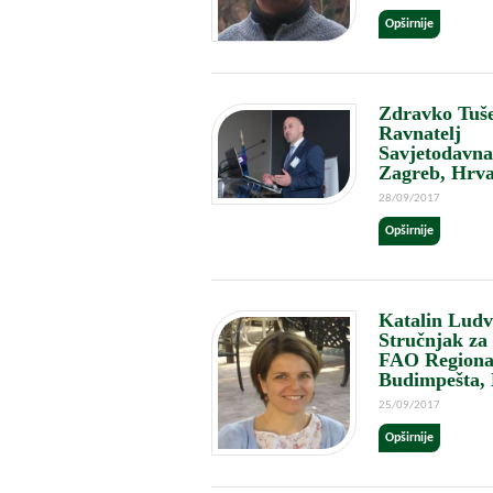
Opširnije
Zdravko Tušek
Ravnatelj
Savjetodavna
Zagreb, Hrva
28/09/2017
Opširnije
Katalin Ludvig
Stručnjak za 
FAO Regional
Budimpešta,
25/09/2017
Opširnije