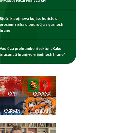
INFOSAN Focal Point za RH
Rječnik pojmova koji se koriste u
procjeni rizika u području sigurnosti
hrane
Vodič za prehrambeni sektor „Kako
izračunati hranjive vrijednosti hrane“