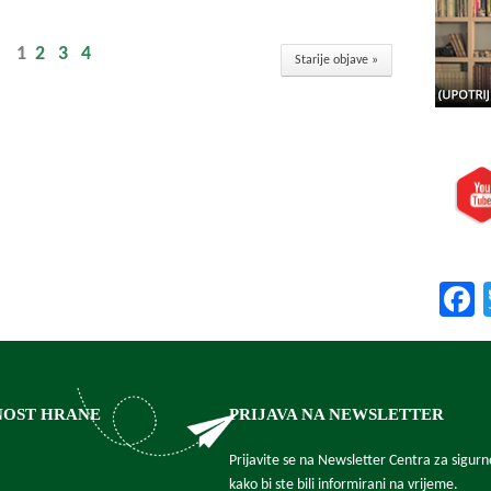
1
2
3
4
Starije objave »
Posjeti
Prepor
NOST HRANE
PRIJAVA NA NEWSLETTER
Prijavite se na Newsletter Centra za sigur
kako bi ste bili informirani na vrijeme.