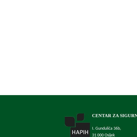
CENTAR ZA SIGUR
I. Gundulića 36b,
31 000 Osijek