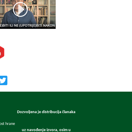
te nas i na:
učite nas:
Facebook
Twitter
Dozvoljena je distribucija članaka
nost hrane
uz navođenje izvora, osim u