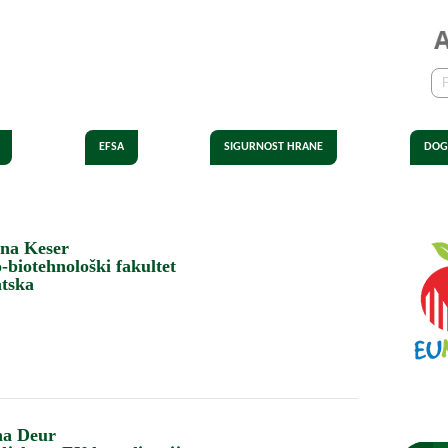
EFSA
SIGURNOST HRANE
DOG
ena Keser
biotehnološki fakultet
tska
na Deur