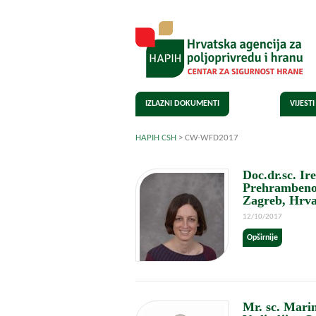
IZLAZNI DOKUMENTI
VIJESTI
HAPIH CSH
>
CW-WFD2017
CW-WFD2017
Doc.dr.sc. Ir
Prehrambeno-
Zagreb, Hrva
12/10/2017
Opširnije
Mr. sc. Mari