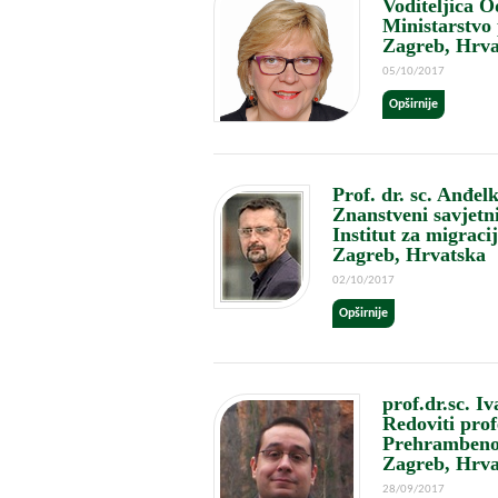
Voditeljica O
Ministarstvo 
Zagreb, Hrva
05/10/2017
Opširnije
Prof. dr. sc. Anđel
Znanstveni savjetn
Institut za migraci
Zagreb, Hrvatska
02/10/2017
Opširnije
prof.dr.sc. I
Redoviti prof
Prehrambeno-
Zagreb, Hrva
28/09/2017