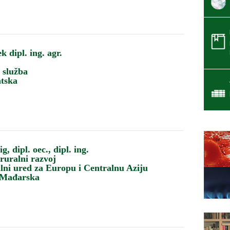
 dipl. ing. agr.
 služba
tska
, dipl. oec., dipl. ing.
ruralni razvoj
ni ured za Europu i Centralnu Aziju
 Mađarska