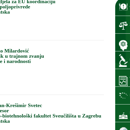
djela za EU koordinaciju
poljoprivrede
tska
ko Milardović
ik u trajnom zvanju
je i narodnosti
van-Krešimir Svetec
esor
biotehnološki fakultet Sveučilišta u Zagrebu
tska