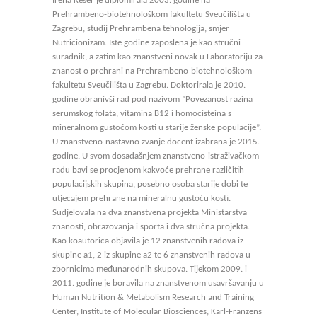
Irena Keser je diplomirala 2003. godine na
Prehrambeno-biotehnološkom fakultetu Sveučilišta u
Zagrebu, studij Prehrambena tehnologija, smjer
Nutricionizam. Iste godine zaposlena je kao stručni
suradnik, a zatim kao znanstveni novak u Laboratoriju za
znanost o prehrani na Prehrambeno-biotehnološkom
fakultetu Sveučilišta u Zagrebu. Doktorirala je 2010.
godine obranivši rad pod nazivom ”Povezanost razina
serumskog folata, vitamina B12 i homocisteina s
mineralnom gustoćom kosti u starije ženske populacije”.
U znanstveno-nastavno zvanje docent izabrana je 2015.
godine. U svom dosadašnjem znanstveno-istraživačkom
radu bavi se procjenom kakvoće prehrane različitih
populacijskih skupina, posebno osoba starije dobi te
utjecajem prehrane na mineralnu gustoću kosti.
Sudjelovala na dva znanstvena projekta Ministarstva
znanosti, obrazovanja i sporta i dva stručna projekta.
Kao koautorica objavila je 12 znanstvenih radova iz
skupine a1, 2 iz skupine a2 te 6 znanstvenih radova u
zbornicima međunarodnih skupova. Tijekom 2009. i
2011. godine je boravila na znanstvenom usavršavanju u
Human Nutrition & Metabolism Research and Training
Center, Institute of Molecular Biosciences, Karl-Franzens