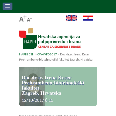
HAPIH CSH
>
CW-WFD2017
>
Doc.dr.sc. Irena Keser
Prehrambeno-biotehnološki fakultet Zagreb, Hrvatska
Doc.dr.sc. Irena Keser
Prehrambeno-biotehnološki
fakultet
Zagreb, Hrvatska
12/10/2017 8:15