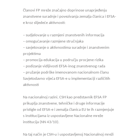
Članovi FP mreže značajno doprinose unaprjeđenju
znanstvene suradnje i povezivanja zemalja članica i EFSA-
e kroz slijedeće aktivnosti:
– sudjelovanje u razmjeni znanstvenih informacija
– omogućavanje razmjene stručnjaka
– savjetovanje o aktivnostima suradnje i znanstvenim
projektima
– promocija edukacija u području procjene rizika
– podizanje vidljivosti EFSA-inog znanstvenog rada
– pružanje podrške imenovanom nacionalnom članu
Savjetodavno vijeća EFSA-e u implementaciji različitih
aktivnosti
Na nacionalnoj razini, CSH kao predstavnik EFSA FP
prikuplja znanstvene, tehničke i druge informacije
pristigle od EFSA-e i zemalja članica EU te ih razmjenjuje
s institucijama iz uspostavljene Nacionalne mreže
institucija (NN 43/10).
Na taj način je CSH-u i uspostavljenoj Nacionalnoj mreži