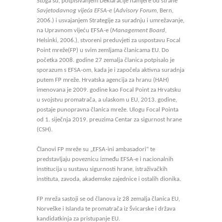
Stoga su, potpisivanjem Deklaracije namjere od strane
Savjetodavnog vijeća EFSA-e
(
Advisory Forum
, Bern,
2006.) i usvajanjem Strategije za suradnju i umrežavanje,
na Upravnom vijeću EFSA-e (
Management Board
,
Helsinki, 2006.), stvoreni preduvjeti za uspostavu Focal
Point mreže(FP) u svim zemljama članicama EU. Do
početka 2008. godine 27 zemalja članica potpisalo je
sporazum s EFSA-om, kada je i započela aktivna suradnja
putem FP mreže. Hrvatska agencija za hranu (HAH)
imenovana je 2009. godine kao Focal Point za Hrvatsku
u svojstvu promatrača, a ulaskom u EU, 2013. godine,
postaje punopravna članica mreže. Ulogu Focal Pointa
od 1. siječnja 2019. preuzima Centar za sigurnost hrane
(CSH).
Članovi FP mreže su „EFSA-ini ambasadori“ te
predstavljaju poveznicu između EFSA-e i nacionalnih
institucija u sustavu sigurnosti hrane, istraživačkih
instituta, zavoda, akademske zajednice i ostalih dionika.
FP mreža sastoji se od članova iz 28 zemalja članica EU,
Norveške i Islanda te promatrača iz Švicarske i država
kandidatkinja za pristupanje EU.