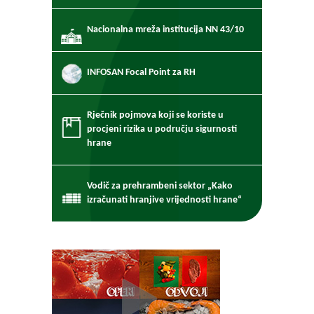
Nacionalna mreža institucija NN 43/10
INFOSAN Focal Point za RH
Rječnik pojmova koji se koriste u
procjeni rizika u području sigurnosti
hrane
Vodič za prehrambeni sektor „Kako
izračunati hranjive vrijednosti hrane“