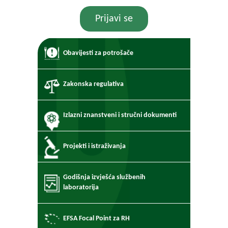
Prijavi se
Obavijesti za potrošače
Zakonska regulativa
Izlazni znanstveni i stručni dokumenti
Projekti i istraživanja
Godišnja izvješća službenih
laboratorija
EFSA Focal Point za RH