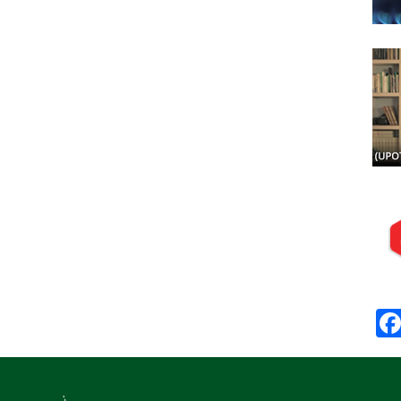
Posj
Prep