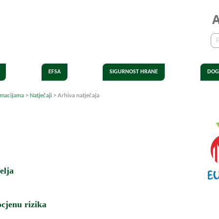
EFSA
SIGURNOST HRANE
DOG
rmacijama
>
Natječaji
>
Arhiva natječaja
elja
ocjenu rizika