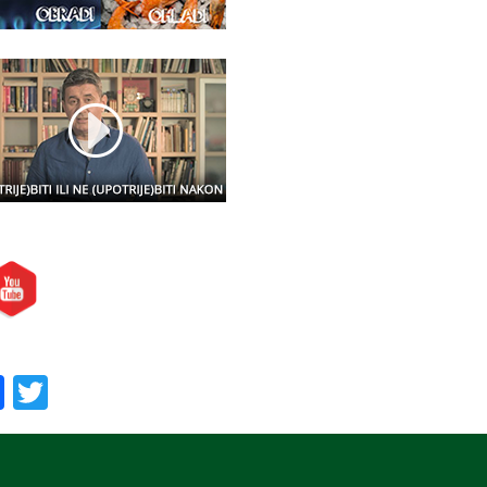
etite nas i na:
oručite nas:
Facebook
Twitter