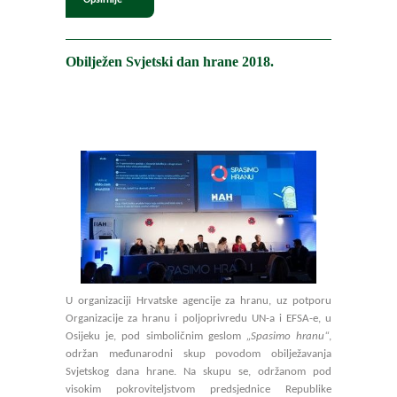
Obilježen Svjetski dan hrane 2018.
U organizaciji Hrvatske agencije za hranu, uz potporu
Organizacije za hranu i poljoprivredu UN-a i EFSA-e, u
Osijeku je, pod simboličnim geslom
„Spasimo hranu“
,
održan međunarodni skup povodom obilježavanja
Svjetskog dana hrane. Na skupu se, održanom pod
visokim pokroviteljstvom predsjednice Republike