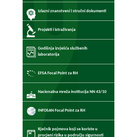
Izlazni znanstveni i stručni dokumenti
Projekti i istraživanja
Godišnja izvješća službenih
laboratorija
EFSA Focal Point za RH
Nacionalna mreža institucija NN 43/10
INFOSAN Focal Point za RH
Rječnik pojmova koji se koriste u
procjeni rizika u području sigurnosti