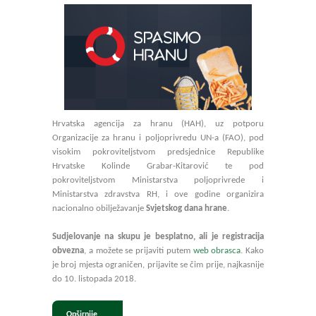
Hrvatska agencija za hranu (HAH), uz potporu
Organizacije za hranu i poljoprivredu UN-a (FAO), pod
visokim pokroviteljstvom predsjednice Republike
Hrvatske Kolinde Grabar-Kitarović te pod
pokroviteljstvom Ministarstva poljoprivrede i
Ministarstva zdravstva RH, i ove godine organizira
nacionalno obilježavanje
Svjetskog dana hrane
.
Sudjelovanje na skupu je besplatno, ali je registracija
obvezna
, a možete se prijaviti putem
web obrasca
. Kako
je broj mjesta ograničen, prijavite se čim prije, najkasnije
do 10. listopada 2018.
Opširnije