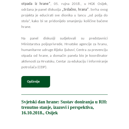
otpada iz hrane“
, 05. rujna 2018., u HGK Osijek,
održana je panel diskusija
„Srdačno, hrana“
. Svrha ovog
projekta je educirati sve dionika u lancu „od polja do
stola“, kako bi se pridonijelo smanjenju količine bačene
hrane.
Na panel diskusiji sudjelovali su predstavnici
Ministarstva poljoprivrede, Hrvatske agencije za hranu,
humanitarne udruge
Rijeka ljubavi
, Centra za prevenciju
otpada od hrane, a domaćin panela bio je koordinator
aktivnosti za Hrvatsku, Centar za edukaciju i informiranje
potrošača (CEIP).
Opširnije
Svjetski dan hrane: Sustav doniranja u RH:
trenutno stanje, izazovi i perspektiva,
16.10.2018., Osijek