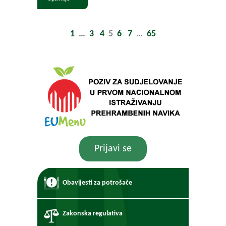
1
…
3
4
5
6
7
…
65
Prijavi se
Obavijesti za potrošače
Zakonska regulativa