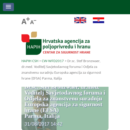
HAPIH CSH
>
CW-WFD2017
>
Dr.sc. Stef Bronzwaer,
dr.med. Voditelj Savjetodavnog foruma i Odjela za
znanstvenu suradnju Europska agencija za sigurnost
hrane (EFSA) Parma, Italija
Dr.sc. Stef Bronzwaer, dr.med.
Voditelj Savjetodavnog foruma i
Odjela za znanstvenu suradnju
Europska agencija za sigurnost
hrane (EFSA)
Parma, Italija
31/08/2017 14:42