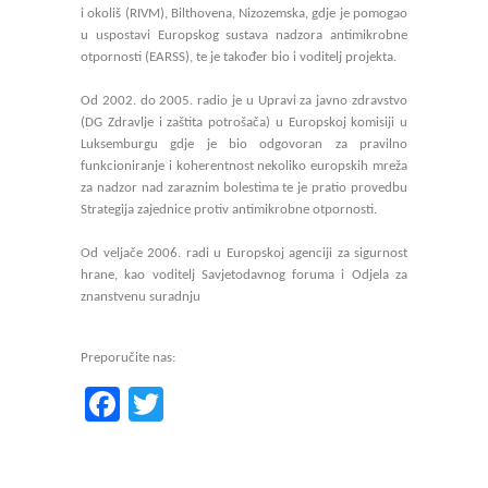
i okoliš (RIVM), Bilthovena, Nizozemska, gdje je pomogao
u uspostavi Europskog sustava nadzora antimikrobne
otpornosti (EARSS), te je također bio i voditelj projekta.
Od 2002. do 2005. radio je u Upravi za javno zdravstvo
(DG Zdravlje i zaštita potrošača) u Europskoj komisiji u
Luksemburgu gdje je bio odgovoran za pravilno
funkcioniranje i koherentnost nekoliko europskih mreža
za nadzor nad zaraznim bolestima te je pratio provedbu
Strategija zajednice protiv antimikrobne otpornosti.
Od veljače 2006. radi u Europskoj agenciji za sigurnost
hrane, kao voditelj Savjetodavnog foruma i Odjela za
znanstvenu suradnju
Preporučite nas:
Facebook
Twitter