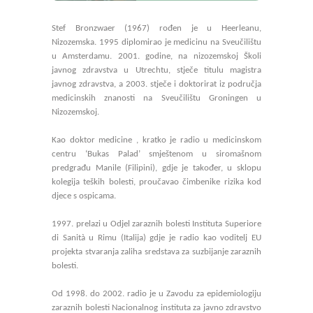
Stef Bronzwaer (1967) rođen je u Heerleanu,
Nizozemska. 1995 diplomirao je medicinu na Sveučilištu
u Amsterdamu. 2001. godine, na nizozemskoj Školi
javnog zdravstva u Utrechtu, stječe titulu magistra
javnog zdravstva, a 2003. stječe i doktorirat iz područja
medicinskih znanosti na Sveučilištu Groningen u
Nizozemskoj.
Kao doktor medicine , kratko je radio u medicinskom
centru ‘Bukas Palad’ smještenom u siromašnom
predgrađu Manile (Filipini), gdje je također, u sklopu
kolegija teških bolesti, proučavao čimbenike rizika kod
djece s ospicama.
1997. prelazi u Odjel zaraznih bolesti Instituta Superiore
di Sanità u Rimu (Italija) gdje je radio kao voditelj EU
projekta stvaranja zaliha sredstava za suzbijanje zaraznih
bolesti.
Od 1998. do 2002. radio je u Zavodu za epidemiologiju
zaraznih bolesti Nacionalnog instituta za javno zdravstvo