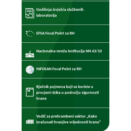
Godišnja izvješća službenih
laboratorija
EFSA Focal Point za RH
Nacionalna mreža institucija NN 43/10
INFOSAN Focal Point za RH
Rječnik pojmova koji se koriste u
procjeni rizika u području sigurnosti
hrane
Vodič za prehrambeni sektor „Kako
izračunati hranjive vrijednosti hrane“