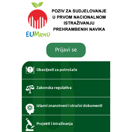
Prijavi se
Obavijesti za potrošače
Zakonska regulativa
Izlazni znanstveni i stručni dokumenti
Projekti i istraživanja