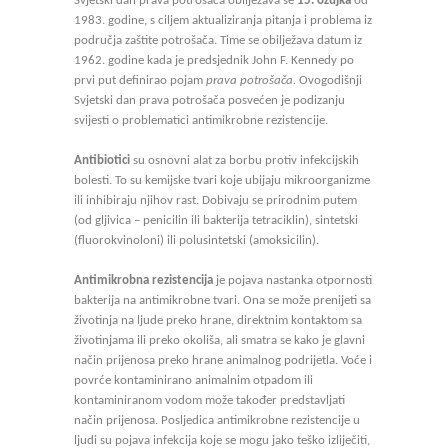
Svjetski dan prava potrošača obilježava se
15. ožujka
od
1983. godine, s ciljem aktualiziranja pitanja i problema iz
područja zaštite potrošača. Time se obilježava datum iz
1962. godine kada je predsjednik John F. Kennedy po
prvi put definirao pojam
prava potrošača.
Ovogodišnji
Svjetski dan prava potrošača posvećen je podizanju
svijesti o problematici antimikrobne rezistencije.
Antibiotici
su osnovni alat za borbu protiv infekcijskih
bolesti. To su kemijske tvari koje ubijaju mikroorganizme
ili inhibiraju njihov rast. Dobivaju se prirodnim putem
(od gljivica – penicilin ili bakterija tetraciklin), sintetski
(fluorokvinoloni) ili polusintetski (amoksicilin).
Antimikrobna rezistencija
je pojava nastanka otpornosti
bakterija na antimikrobne tvari. Ona se može prenijeti sa
životinja na ljude preko hrane, direktnim kontaktom sa
životinjama ili preko okoliša, ali smatra se kako je glavni
način prijenosa preko hrane animalnog podrijetla. Voće i
povrće kontaminirano animalnim otpadom ili
kontaminiranom vodom može također predstavljati
način prijenosa. Posljedica antimikrobne rezistencije u
ljudi su pojava infekcija koje se mogu jako teško izliječiti,