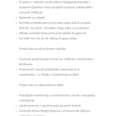
Pravilno i redovito prati ruke te izbjegavati kontakt s
bolesnim ljudima i time spriječiti prijenos bakterijskih i
virusnih infekcija
Redovito se cijepiti
Koristiti antimikrobne pripravke samo kad ih prepiše
liječnik, na način i dovoljno dugo kako su prepisani
Nikada antimikrobne pripravke dijeliti drugima ili
koristiti ono što je od nekog drugog ostalo
Preporuke za zdravstvene radnike:
Povećati sprječavanje i kontrolu infekcija u bolnicama i
klinikama
Prepisivati i davati antibiotike samo kad je to
neophodno, i u skladu s bolesti koja se liječi
Preporuke za zakonodavna tijela:
Poboljšati monitoring o proširenosti i uzroku nastajanja
rezistencije
Jačati kontrolu i sprječavanje zaraznih bolesti
Kontrolirati korištenje lijekova i promovirati njihovu