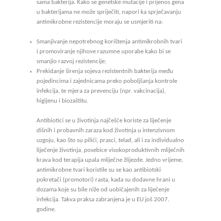
sama bakterija. Kako se genetske mutacije i prijenos gena
u bakterijama ne može spriječiti, napori ka sprječavanju
antimikrobne rezistencije moraju se usmjeriti na:
Smanjivanje nepotrebnog korištenja antimikrobnih tvari
i promoviranje njihove razumne uporabe kako bi se
smanjio razvoj rezistencije;
Prekidanje širenja sojeva rezistentnih bakterija među
pojedincima i zajednicama preko poboljšanja kontrole
infekcija, te mjera za prevenciju (npr. vakcinacija),
higijenu i biozaštitu.
Antibiotici se u životinja najčešće koriste za liječenje
dišnih i probavnih zaraza kod životinja u intenzivnom
uzgoju, kao što su pilići, prasci, telad, ali i za individualno
liječenje životinja, posebice visokoproduktivnih mliječnih
krava kod terapija upala mliječne žlijezde. Jedno vrijeme,
antimikrobne tvari koristile su se kao antibiotski
pokretači (promotori) rasta, kada su dodavne hrani u
dozama koje su bile niže od uobičajenih za liječenje
infekcija. Takva praksa zabranjena je u EU još 2007.
godine.