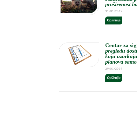
proširenost bo
31/01/2019
Opširnije
Centar za si
pregledu dost
koju uzorkuju
planova samo
29/01/2019
Opširnije