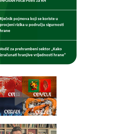
INFOSAN Focal Point za RH
Rječnik pojmova koji se koriste u
procjeni rizika u području sigurnosti
hrane
Vodič za prehrambeni sektor „Kako
izračunati hranjive vrijednosti hrane“