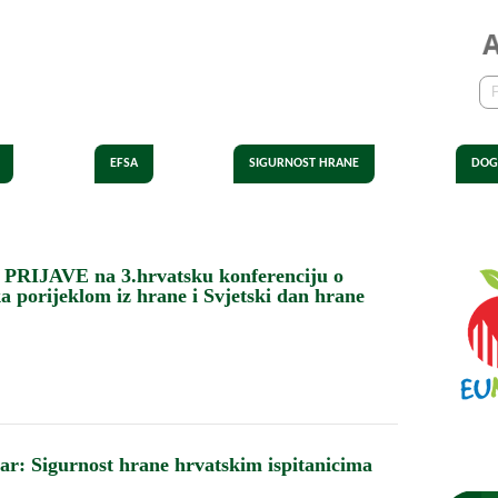
EFSA
SIGURNOST HRANE
DOG
IJAVE na 3.hrvatsku konferenciju o
ka porijeklom iz hrane i Svjetski dan hrane
r: Sigurnost hrane hrvatskim ispitanicima