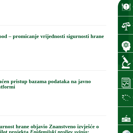
 – promicanje vrijednosti sigurnosti hrane
ćen pristup bazama podataka na javno
atformi
urnost hrane objavio Znanstveno izvješće o
ilot projekta
Epidemijski proljev svinja: