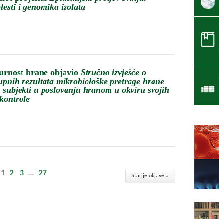
lesti i genomika izolata
gurnost hrane objavio
Stručno izvješće o
upnih rezultata mikrobiološke pretrage hrane
 subjekti u poslovanju hranom u okviru svojih
kontrole
1
2
3
…
27
Starije objave »