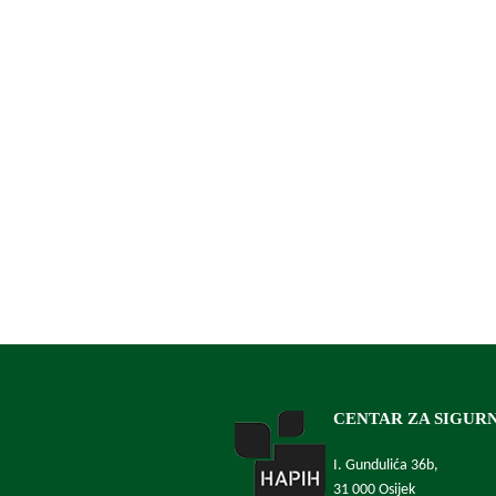
CENTAR ZA SIGUR
I. Gundulića 36b,
31 000 Osijek