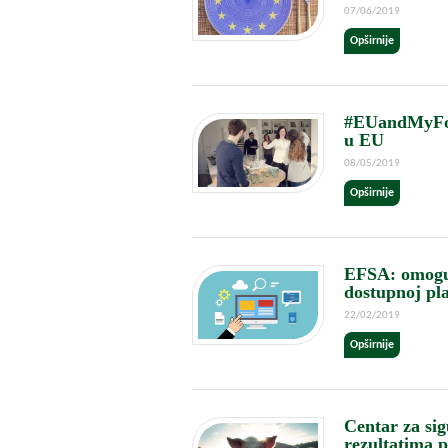
07/06/2019
Opširnije
#EUandMyFood
u EU
08/05/2019
Opširnije
EFSA: omogu
dostupnoj pl
22/02/2019
Opširnije
Centar za sig
rezultatima p