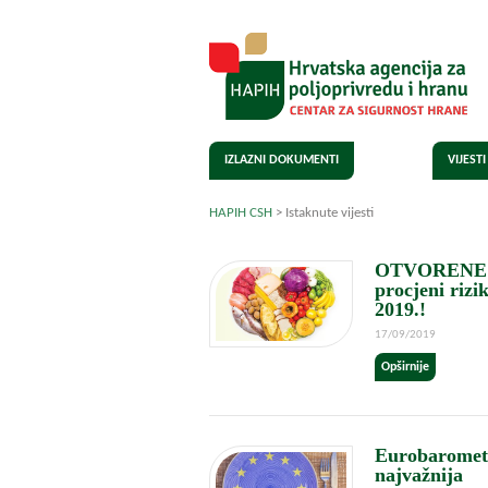
IZLAZNI DOKUMENTI
VIJESTI
HAPIH CSH
>
Istaknute vijesti
Istaknute vijesti
OTVORENE PR
procjeni rizi
2019.!
17/09/2019
Opširnije
Eurobarometa
najvažnija