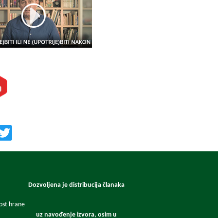
te nas i na:
učite nas:
Facebook
Twitter
Dozvoljena je distribucija članaka
nost hrane
uz navođenje izvora, osim u