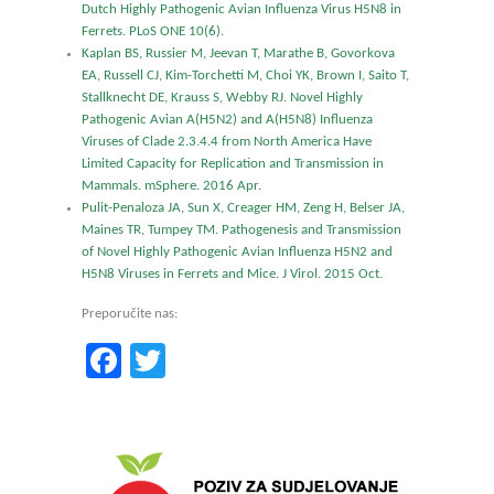
Dutch Highly Pathogenic Avian Influenza Virus H5N8 in
Ferrets. PLoS ONE 10(6).
Kaplan BS, Russier M, Jeevan T, Marathe B, Govorkova
EA, Russell CJ, Kim-Torchetti M, Choi YK, Brown I, Saito T,
Stallknecht DE, Krauss S, Webby RJ. Novel Highly
Pathogenic Avian A(H5N2) and A(H5N8) Influenza
Viruses of Clade 2.3.4.4 from North America Have
Limited Capacity for Replication and Transmission in
Mammals. mSphere. 2016 Apr.
Pulit-Penaloza JA, Sun X, Creager HM, Zeng H, Belser JA,
Maines TR, Tumpey TM. Pathogenesis and Transmission
of Novel Highly Pathogenic Avian Influenza H5N2 and
H5N8 Viruses in Ferrets and Mice. J Virol. 2015 Oct.
Preporučite nas:
Facebook
Twitter