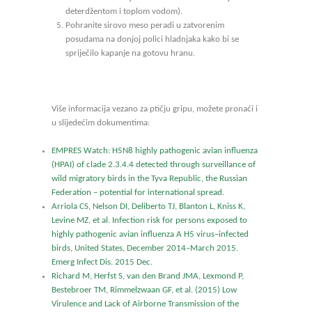
deterdžentom i toplom vodom).
Pohranite sirovo meso peradi u zatvorenim
posudama na donjoj polici hladnjaka kako bi se
spriječilo kapanje na gotovu hranu.
Više informacija vezano za ptičju gripu, možete pronaći i
u slijedećim dokumentima:
EMPRES Watch: H5N8 highly pathogenic avian influenza
(HPAI) of clade 2.3.4.4 detected through surveillance of
wild migratory birds in the Tyva Republic, the Russian
Federation – potential for international spread.
Arriola CS, Nelson DI, Deliberto TJ, Blanton L, Kniss K,
Levine MZ, et al. Infection risk for persons exposed to
highly pathogenic avian influenza A H5 virus–infected
birds, United States, December 2014–March 2015.
Emerg Infect Dis. 2015 Dec.
Richard M, Herfst S, van den Brand JMA, Lexmond P,
Bestebroer TM, Rimmelzwaan GF, et al. (2015) Low
Virulence and Lack of Airborne Transmission of the