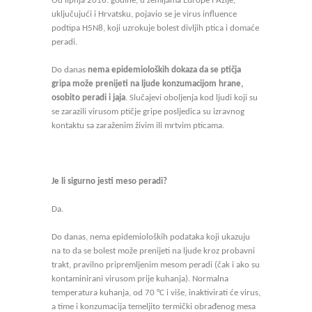
Od lipnja 2016. godine, u zemljama Europe i Azije,
uključujući i Hrvatsku, pojavio se je virus influence
podtipa H5N8, koji uzrokuje bolest divljih ptica i domaće
peradi.
Do danas
nema epidemioloških dokaza da se ptičja
gripa može prenijeti na ljude konzumacijom hrane,
osobito peradi i jaja
. Slučajevi oboljenja kod ljudi koji su
se zarazili virusom ptičje gripe posljedica su izravnog
kontaktu sa zaraženim živim ili mrtvim pticama.
Je li sigurno jesti meso peradi?
Da.
Do danas, nema epidemioloških podataka koji ukazuju
na to da se bolest može prenijeti na ljude kroz probavni
trakt, pravilno pripremljenim mesom peradi (čak i ako su
kontaminirani virusom prije kuhanja). Normalna
temperatura kuhanja, od 70 °C i više, inaktivirati će virus,
a time i konzumacija temeljito termički obrađenog mesa