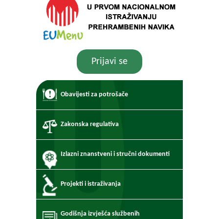
Prijavi se
Obavijesti za potrošače
Zakonska regulativa
Izlazni znanstveni i stručni dokumenti
Projekti i istraživanja
Godišnja izvješća službenih