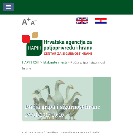
HAPIH CSH
>
Istaknute vijesti
>
Ptičja gripa i sigurnost
hrane
Ptičja gripa i sigurnost hrane
26/01/2017 10:10