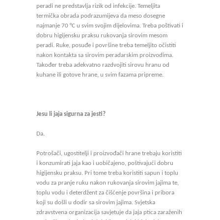
peradi ne predstavlja rizik od infekcije. Temeljita
termička obrada podrazumijeva da meso dosegne
najmanje 70 °C u svim svojim dijelovima. Treba poštivati i
dobru higijensku praksu rukovanja sirovim mesom
peradi. Ruke, posuđe i površine treba temeljito očistiti
nakon kontakta sa sirovim peradarskim proizvodima.
Također treba adekvatno razdvojiti sirovu hranu od
kuhane ili gotove hrane, u svim fazama pripreme.
Jesu li jaja sigurna za jesti?
Da.
Potrošači, ugostitelji i proizvođači hrane trebaju koristiti
i konzumirati jaja kao i uobičajeno, poštivajući dobru
higijensku praksu. Pri tome treba koristiti sapun i toplu
vodu za pranje ruku nakon rukovanja sirovim jajima te,
toplu vodu i deterdžent za čišćenje površina i pribora
koji su došli u dodir sa sirovim jajima. Svjetska
zdravstvena organizacija savjetuje da jaja ptica zaraženih