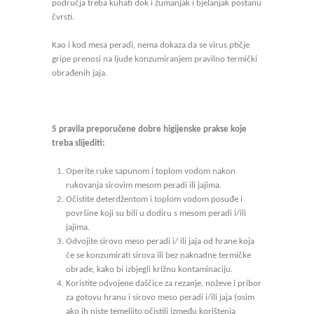
područja treba kuhati dok i žumanjak i bjelanjak postanu
čvrsti.
Kao i kod mesa peradi, nema dokaza da se virus ptičje
gripe prenosi na ljude konzumiranjem pravilno termički
obrađenih jaja.
5 pravila preporučene dobre higijenske prakse koje
treba slijediti:
Operite ruke sapunom i toplom vodom nakon
rukovanja sirovim mesom peradi ili jajima.
Očistite deterdžentom i toplom vodom posuđe i
površine koji su bili u dodiru s mesom peradi i/ili
jajima.
Odvojite sirovo meso peradi i/ ili jaja od hrane koja
će se konzumirati sirova ili bez naknadne termičke
obrade, kako bi izbjegli križnu kontaminaciju.
Koristite odvojene daščice za rezanje, noževe i pribor
za gotovu hranu i sirovo meso peradi i/ili jaja (osim
ako ih niste temeljito očistili između korištenja