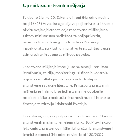
Upisnik znanstvenih mišljenja
Sukladno članku 20. Zakona o hrani (Narodne novine
broj 18/23) Hrvatska agencija za poljoprivredu i hranu u
okviru svoje djelatnosti daje znanstveno mišljenje na
zahtjev ministarstva nadležnog za poljoprivredu,
ministarstva nadležnog za zdravstvo i Državnog
inspektorata, na vlastitu inicijativu te na zahtjev trećih
zainteresiranih strana za njihove potrebe.
Znanstvena mišljenja izrađuju se na temelju rezultata
istraživanja, studija, monitoringa, službenih kontrola,
izvješća i rezultata javnih rasprava te dostupne
znanstvene i stručne literature. Pri izradi znanstvenih
mišljenja primjenjuju se jedinstvene metodologije
procjene rizika u području sigurnosti hrane i hrane za
životinje te zdravlja i dobrobiti životinja.
Hrvatska agencija za poljoprivredu i hranu vodi Upisnik
znanstvenih mišljenja temeljem članka 10. Pravilnika o
izdavanju znanstvenog mišljenja i pružanju znanstvene i
tehničke pomoći (Narodne novine broj 130/2009).