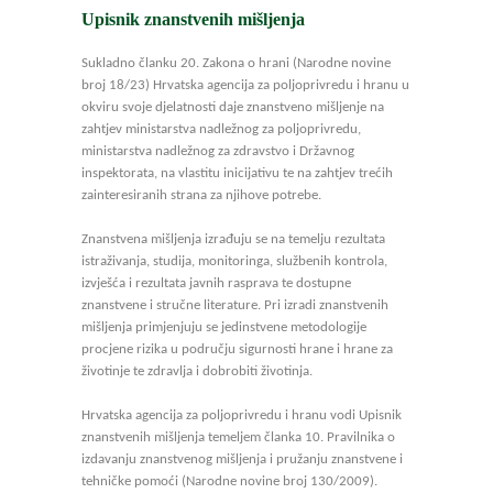
Upisnik znanstvenih mišljenja
Sukladno članku 20. Zakona o hrani (Narodne novine
broj 18/23) Hrvatska agencija za poljoprivredu i hranu u
okviru svoje djelatnosti daje znanstveno mišljenje na
zahtjev ministarstva nadležnog za poljoprivredu,
ministarstva nadležnog za zdravstvo i Državnog
inspektorata, na vlastitu inicijativu te na zahtjev trećih
zainteresiranih strana za njihove potrebe.
Znanstvena mišljenja izrađuju se na temelju rezultata
istraživanja, studija, monitoringa, službenih kontrola,
izvješća i rezultata javnih rasprava te dostupne
znanstvene i stručne literature. Pri izradi znanstvenih
mišljenja primjenjuju se jedinstvene metodologije
procjene rizika u području sigurnosti hrane i hrane za
životinje te zdravlja i dobrobiti životinja.
Hrvatska agencija za poljoprivredu i hranu vodi Upisnik
znanstvenih mišljenja temeljem članka 10. Pravilnika o
izdavanju znanstvenog mišljenja i pružanju znanstvene i
tehničke pomoći (Narodne novine broj 130/2009).