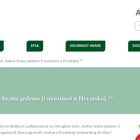
EFSA
SIGURNOST HRANE
DOG
ol „Kakvu hranu jedemo (i uvozimo) u Hrvatskoj ?“
 hranu jedemo (i uvozimo) u Hrvatskoj ?“
 Gross-Bošković,sudjelovala je na Okruglom stolu
„Kakvu hranu jedemo (i
 organizaciji Zbora agrarnih novinara Hrvatskog novinarskog društva i