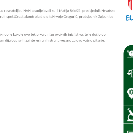
z ravnateljicu HAH-a,sudjelovali su i Matija Brlošić, predsjednik Hrvatske
roinspektCroatiakontrola d.o.o teHrvoje Gregurić, predsjednik Zajednice
nuo je kakoje ovo tek prva u nizu ovakvih inicijativa, te je došlo do
dijalogu svih zainteresiranih strana vezano za ovo važno pitanje.