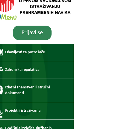
Prijavi se
Obavijesti za potrošače
Zakonska regulativa
Izlazni znanstveni i stručni
dokumenti
Projekti i istraživanja
Godišnja izvješća službenih