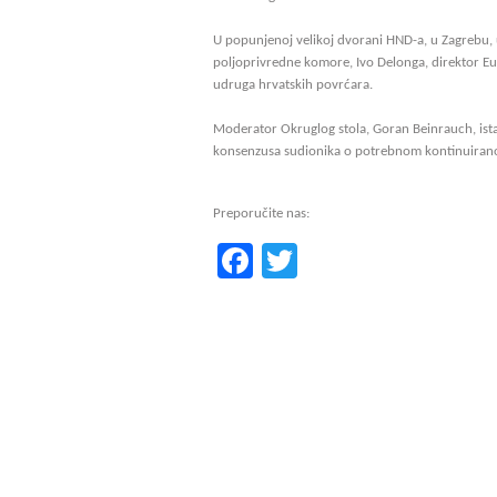
U popunjenoj velikoj dvorani HND-a, u Zagrebu, u
poljoprivredne komore, Ivo Delonga, direktor Eu
udruga hrvatskih povrćara.
Moderator Okruglog stola, Goran Beinrauch, istak
konsenzusa sudionika o potrebnom kontinuiranom 
Preporučite nas:
Facebook
Twitter