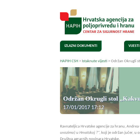
IZLAZNI DOKUMENTI
VIJESTI
HAPIH CSH
>
Istaknute vijesti
>
Održan Okrugli st
Održan Okrugli stol „Kakvu
17/01/2017 17:12
Ravnateljica Hrvatske agencije za hranu, Andrea
uvozimo) u Hrvatskoj ?“
, koji je održan jučer, u
Društva agrarnih novinara Hrvatske.