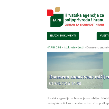
IZLAZNI DOKUMENTI
VIJESTI
HAPIH CSH
>
Istaknute vijesti
>
Doneseno znanstve
Doneseno znanstveno mišljen
01/08/2016 14:58
Hrvatska agencija za hranu je na zahtjev Minist
pustinjske soli
, kao znanstvenu i stručnu podlogu