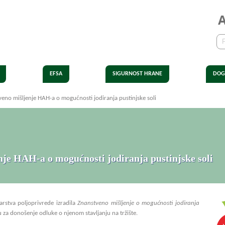
EFSA
SIGURNOST HRANE
DOG
no mišljenje HAH-a o mogućnosti jodiranja pustinjske soli
je HAH-a o mogućnosti jodiranja pustinjske soli
arstva poljoprivrede izradila
Z
nanstveno mišljenje o mogućnosti jodiranja
 za donošenje odluke o njenom stavljanju na tržište.