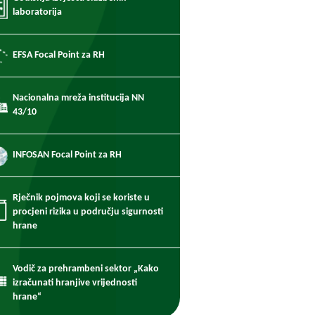
laboratorija
EFSA Focal Point za RH
Nacionalna mreža institucija NN
43/10
INFOSAN Focal Point za RH
Rječnik pojmova koji se koriste u
procjeni rizika u području sigurnosti
hrane
Vodič za prehrambeni sektor „Kako
izračunati hranjive vrijednosti
hrane“