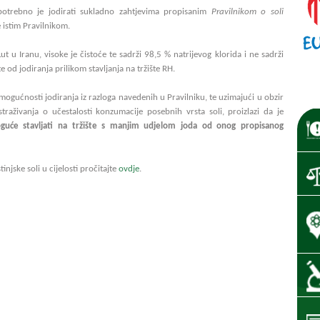
potrebno je jodirati sukladno zahtjevima propisanim
Pravilnikom o soli
 istim Pravilnikom.
t u Iranu, visoke je čistoće te sadrži 98,5 % natrijevog klorida i ne sadrži
e od jodiranja prilikom stavljanja na tržište RH.
mogućnosti jodiranja iz razloga navedenih u Pravilniku, te uzimajući u obzir
straživanja o učestalosti konzumacije posebnih vrsta soli, proizlazi da je
ogu
ć
e stavljati na tr
ž
i
š
te s manjim udjelom joda od onog propisanog
njske soli u cijelosti pročitajte
ovdje
.