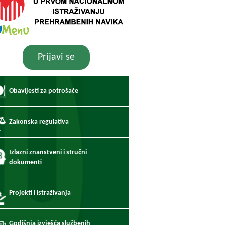
Prijavi se
Obavijesti za potrošače
Zakonska regulativa
Izlazni znanstveni i stručni
dokumenti
Projekti i istraživanja
Godišnja izvješća službenih