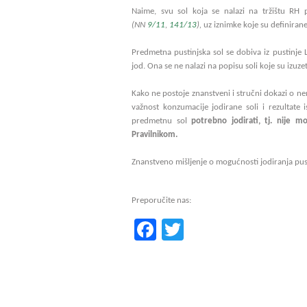
Naime, svu sol koja se nalazi na tržištu RH 
(NN
9/11
,
141/13
)
,
uz iznimke koje su definirane
Predmetna pustinjska sol se dobiva iz pustinje Lu
jod. Ona se ne nalazi na popisu soli koje su izuzet
Kako
ne postoje znanstveni i stručni dokazi o ne
važnost konzumacije jodirane soli i rezultate i
predmetnu sol
potrebno jodirati, tj.
nije m
Pravilnikom.
Znanstveno mišljenje o mogućnosti jodiranja pusti
Preporučite nas:
Facebook
Twitter