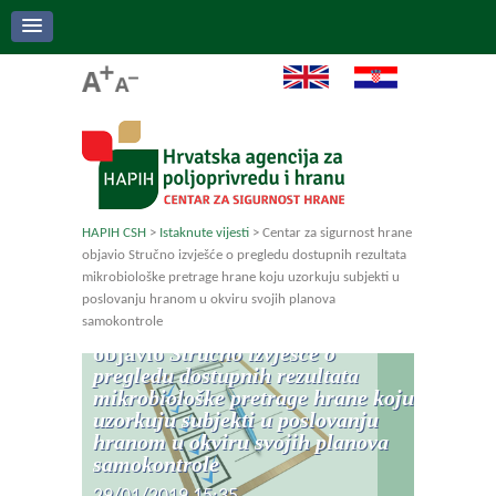
HAPIH CSH
>
Istaknute vijesti
>
Centar za sigurnost hrane
objavio Stručno izvješće o pregledu dostupnih rezultata
mikrobiološke pretrage hrane koju uzorkuju subjekti u
poslovanju hranom u okviru svojih planova
samokontrole
Centar za sigurnost hrane
objavio
Stručno izvješće o
pregledu dostupnih rezultata
mikrobiološke pretrage hrane koju
uzorkuju subjekti u poslovanju
hranom u okviru svojih planova
samokontrole