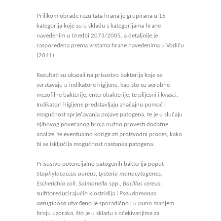
Prilikom obrade rezultata hrana je grupirana u 15
kategorija koje su u skladu s kategorijama hrane
navedenim u Uredbi 2073/2005, a detaljnije je
raspoređena prema vrstama hrane navedenima u Vodiču
(2011).
Rezultati su ukazali na prisustvo bakterija koje se
svrstavaju u indikatore higijene, kao što su aerobne
mezofilne bakterije, enterobakterije, te plijesni i kvasci.
Indikatori higijene predstavljaju značajnu pomoć i
mogućnost sprječavanja pojave patogena, te je u slučaju
njihovog povećanog broja nužno provesti dodatne
analize, te eventualno korigirati proizvodni proces, kako
bi se isključila mogućnost nastanka patogena.
Prisustvo potencijalno patogenih bakterija poput
Staphylococcus aureus
,
Lysteria monocytogenes
,
Escherichia coli
,
Salmonella
spp.,
Bacillus cereus
,
sulfitoreducirajućih klostridija i
Pseudomonas
aeruginosa
utvrđeno je sporadično i u puno manjem
broju uzoraka, što je u skladu s očekivanjima za