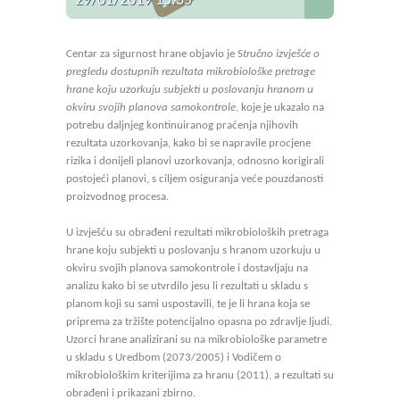
29/01/2019 15:35
Centar za sigurnost hrane objavio je S
tručno izvješće o
pregledu dostupnih rezultata mikrobiološke pretrage
hrane koju uzorkuju subjekti u poslovanju hranom u
okviru svojih planova samokontrole
, koje je ukazalo na
potrebu daljnjeg kontinuiranog praćenja njihovih
rezultata uzorkovanja, kako bi se napravile procjene
rizika i donijeli planovi uzorkovanja, odnosno korigirali
postojeći planovi, s ciljem osiguranja veće pouzdanosti
proizvodnog procesa.
U izvješću su obrađeni rezultati mikrobioloških pretraga
hrane koju subjekti u poslovanju s hranom uzorkuju u
okviru svojih planova samokontrole i dostavljaju na
analizu kako bi se utvrdilo jesu li rezultati u skladu s
planom koji su sami uspostavili, te je li hrana koja se
priprema za tržište potencijalno opasna po zdravlje ljudi.
Uzorci hrane analizirani su na mikrobiološke parametre
u skladu s Uredbom (2073/2005) i Vodičem o
mikrobiološkim kriterijima za hranu (2011), a rezultati su
obrađeni i prikazani zbirno.