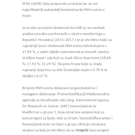
EFSA (2008) dala preporuku praćenja jer su oni
najprikladniji pokazatelj kontaminacije PAH-ovima u
hrani.
Za izradu procjene izloženosti koristili su se rezultati
analiza uzoraka uzorkovanih u okviru monitoringa u
Republici Hrvatskoj (2014.-2017.) te je utvrđeno kako su
najvažniji izvori izloženosti PAH-ovima bile kobasice s
47,89 %, a zatim slijede suhomesnati proizvodi, slanina
te biljne masti i ulja koji su imali slične doprinose (18,66
%; 17,93 %; 15,29 %). Skupine hrane koje su imale
najmanji doprinos su bile životinjske masti s 0,78 % te
školjke s 0,07 %.
Brojnim PAH-ovima dokazano je genotoksično i
mutageno djelovanje. Prema klasifikaciji Međunarodne
agencije za istraživanje raka (eng.
International Agency
for Research on Cancer
, IARC) benzo(a)piren je
klasificiran u grupu 1, koja označava spojeve koji su
kancerogeni za ljude, dok su krizen, benzo(b)fluoranten i
benzo(a)antracen svrstani u grupu 2B koja označava
spojeve za koje je utvrđeno da su
moguće
kancerogeni