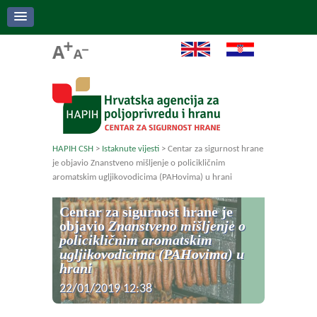
HAPIH CSH
>
Istaknute vijesti
>
Centar za sigurnost hrane
je objavio Znanstveno mišljenje o policikličnim
aromatskim ugljikovodicima (PAHovima) u hrani
Centar za sigurnost hrane je
objavio
Znanstveno mišljenje o
policikličnim aromatskim
ugljikovodicima (PAHovima) u
hrani
22/01/2019 12:38