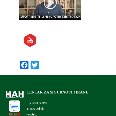
Posjetite nas i na:
Preporučite nas:
Facebook
Twitter
CENTAR ZA SIGURNOST HRANE
I. Gundulića 36b,
31 000 Osijek
Hrvatska