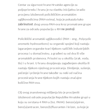
Centar za sigurnost hrane Hrvatske agencije za
poljoprivredu i hranu je na vlastitu inicijativu izradio
procjenu izloženosti policikličkim aromatskim
ugljikovodicima (PAH-ovima), koja je pokazala kako
zabrinutost
zbog unosa PAH-ova kroz promatrane grupe
hrane za odraslu populaciju u RH
ne postoji
.
Policiklički aromatski ugljikovodici (PAH – eng.,
Polycyclic
aromatic hydrocarbons
) su organski spojevi koji nastaju
izgaranjem organske tvari tijekom različitih industrijskih
procesa i u domaćinstvu, a građeni su od dva ili više
aromatskih prstenova. Prisutni su u okolišu (zrak, voda,
tlo) i u hrani. U hranu dospijevaju zagađenjem okoliša ili
nastaju tijekom njezinog procesiranja. Dimljenje, sušenje,
pečenje i prženje hrane također su neki od načina
procesiranja hrane tijekom kojih nastaju značajne
količine PAH-ova.
Cilj ovog znanstvenog mišljenja bio je procijeniti
izloženost odrasle populacije Republike Hrvatske grupi u
koju su svrstana 4 PAH-a (tvz. PAH4): benzo(a)piren,
benz(a)antracen, benzo(b)fluoranten i krizen, za koje je