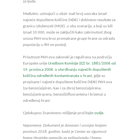
za ljude.
Međutim, uzimajući u obzir mali broj uzoraka iznad
najveće dopuštene količine (NDK) i dobivene rezultate za
granicu izloženosti (MOE), u oba scenarija, a koji su bili
iznad 10 000, može se zaključiti kako zabrinutost zbog
unosa PAH-ova kroz promatrane grupe hrane za odraslu
populaciju u RH ne postoji.
Prisutnost PAH-ova zakonski je regulirana na području
Europske unije
Uredbom Komisije (EZ) br. 1881/2006 od
19. prosinca 2006. o utvrđivanju najvećih dopuštenih
količina određenih kontaminanata u hrani
, gdje su
propisane i najveće dopuštene količine (NDK) PAH-ova
(za benzo(a)piren, kao i za zbroj benzo(a)pirena,
benz(a)antracena, benzo(b)fluorantena i krizena) u
određenoj hrani.
Cjelokupno Znanstveno mišljenje pročitajte
ovdje
.
Napomena: Dokument je donesen i usvojen krajem
prosinca 2018. godine, kada je Centar za sigurnost
hrane Hrvatske agencije za poljopivredu i hranu