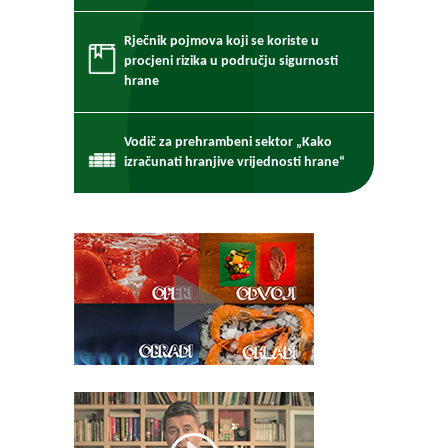
Rječnik pojmova koji se koriste u
procjeni rizika u području sigurnosti
hrane
Vodič za prehrambeni sektor „Kako
izračunati hranjive vrijednosti hrane“