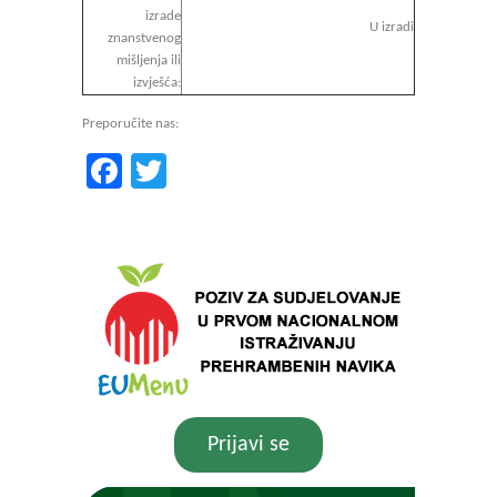
izrade
U izradi
znanstvenog
mišljenja ili
izvješća:
Preporučite nas:
Facebook
Twitter
Prijavi se