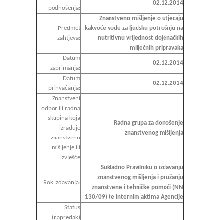
02.12.2014
podnošenja:
Znanstveno mišljenje o utjecaju
Predmet
kakvoće vode za ljudsku potrošnju na
zahtjeva:
nutritivnu vrijednost dojenačkih
mliječnih pripravaka
Datum
02.12.2014
zaprimanja:
Datum
02.12.2014
prihvaćanja:
Znanstveni
odbor ili radna
skupina koja
Radna grupa za donošenje
izrađuje
znanstvenog mišljenja
znanstveno
mišljenje ili
izvješće
Sukladno Pravilniku o izdavanju
znanstvenog mišljenja i pružanju
Rok izdavanja:
znanstvene i tehničke pomoći (NN
130/09) te internim aktima Agencije
Status
(napredak)