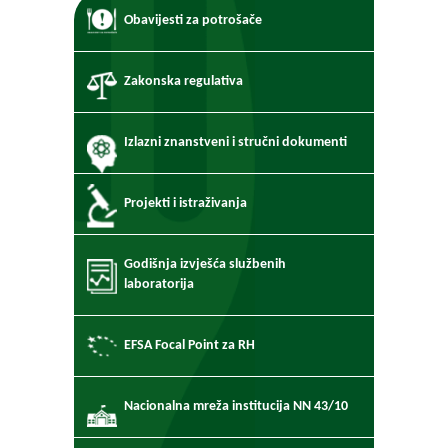
Obavijesti za potrošače
Zakonska regulativa
Izlazni znanstveni i stručni dokumenti
Projekti i istraživanja
Godišnja izvješća službenih
laboratorija
EFSA Focal Point za RH
Nacionalna mreža institucija NN 43/10