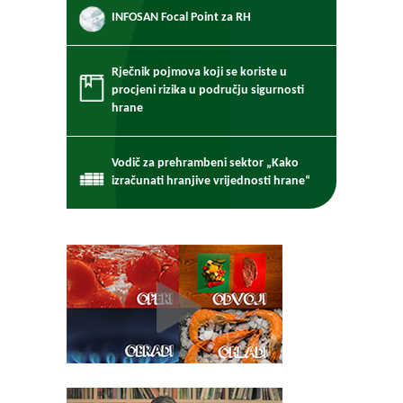
INFOSAN Focal Point za RH
Rječnik pojmova koji se koriste u
procjeni rizika u području sigurnosti
hrane
Vodič za prehrambeni sektor „Kako
izračunati hranjive vrijednosti hrane“