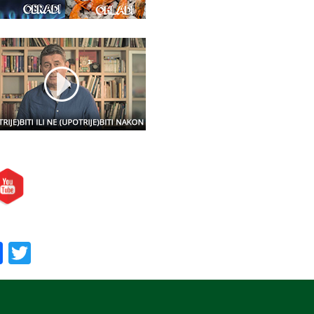
etite nas i na:
oručite nas:
Facebook
Twitter