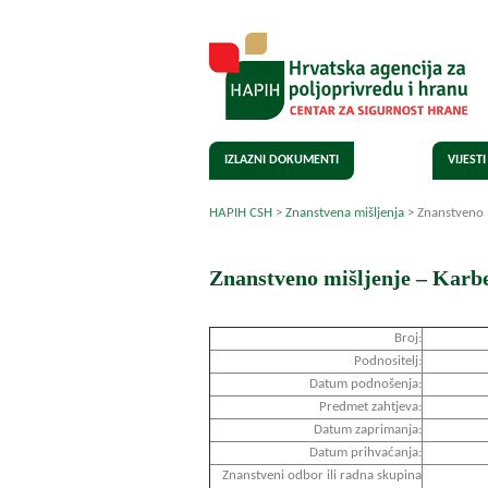
IZLAZNI DOKUMENTI
VIJESTI
HAPIH CSH
>
Znanstvena mišljenja
>
Znanstveno m
Znanstveno mišljenje – Karbe
Broj:
Podnositelj:
Datum podnošenja:
Predmet zahtjeva:
Datum zaprimanja:
Datum prihvaćanja:
Znanstveni odbor ili radna skupina