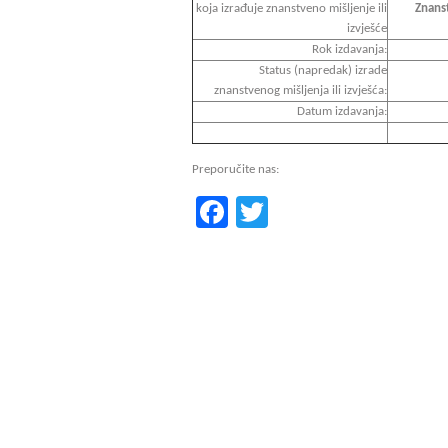
koja izrađuje znanstveno mišljenje ili
Znanst
izvješće
Rok izdavanja:
Status (napredak) izrade
znanstvenog mišljenja ili izvješća:
Datum izdavanja:
Preporučite nas:
Facebook
Twitter