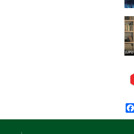
Posj
Prep