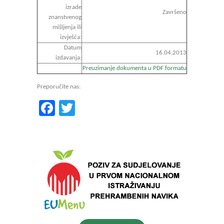
izrade
Završeno
znanstvenog
mišljenja ili
izvješća:
Datum
16.04.2013
izdavanja:
Preuzimanje dokumenta u PDF formatu
Preporučite nas:
Facebook
Twitter