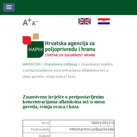
HAPIH CSH
>
Znanstvena mišljenja
>
Znanstveno izvješće
o pretpostavljenim koncentracijama aflatoksina m1 u
mesu goveda, svinja ovaca i koza
Znanstveno izvješće o pretpostavljenim
koncentracijama aflatoksina m1 u mesu
goveda, svinja ovaca i koza
Broj:
HAH-I-2013-3
Podnositelj:
Ministarstvo poljoprivrede
Datum