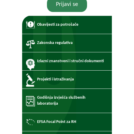
Prijavi se
Obavijesti za potrošače
Zakonska regulativa
Izlazni znanstveni i stručni dokumenti
Projekti i istraživanja
Godišnja izvješća službenih
laboratorija
EFSA Focal Point za RH