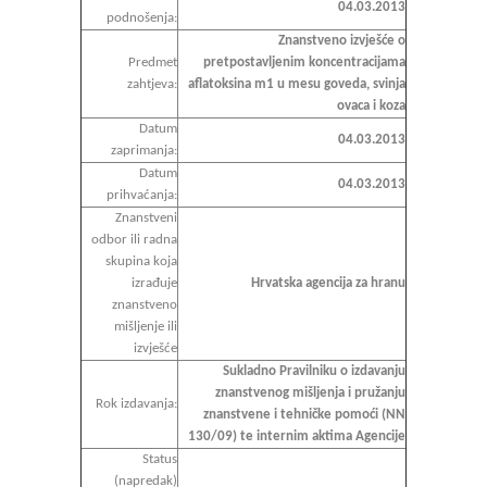
04.03.2013
podnošenja:
Znanstveno izvješće o
Predmet
pretpostavljenim koncentracijama
zahtjeva:
aflatoksina m1 u mesu goveda, svinja
ovaca i koza
Datum
04.03.2013
zaprimanja:
Datum
04.03.2013
prihvaćanja:
Znanstveni
odbor ili radna
skupina koja
izrađuje
Hrvatska agencija za hranu
znanstveno
mišljenje ili
izvješće
Sukladno Pravilniku o izdavanju
znanstvenog mišljenja i pružanju
Rok izdavanja:
znanstvene i tehničke pomoći (NN
130/09) te internim aktima Agencije
Status
(napredak)