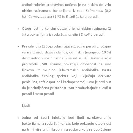
antimikrobnim sredstvima uočena je na niskim do vrlo
niskim razinama u bakterijama iz roda
Salmonella
(0,2
%) i
Campylobacter
(1 %) te
E. coli
(1 %) u peradi.
Otpornost na kolistin opažena je na niskim razinama (2
%) u bakterijama iz roda
Salmonella
i
E. coli
u peradi.
Prevalencija ESBL-producirajuće
E. coli
u peradi značajno
varira između država članica, od niskih (manje od 10 %)
do izuzetno visokih razina (više od 70 %). Bakterije koje
proizvode ESBL enzime pokazuju otpornost na više
lijekova iz skupine β-laktamskih antibiotika (vrsta
antibiotika širokog spektra koji uključuju derivate
penicilina, cefalosporine i karbapeneme). Ovo je prvi put
da je primijećena prisutnost ESBL producirajuće
E. coli
u
peradi i mesu peradi.
Ljudi
Jedna od četiri infekcije kod ljudi uzrokovana je
bakterijama iz roda
Salmonella
koje pokazuju otpornost
na tri ili više antimikrobnih sredstava koja se uobičajeno