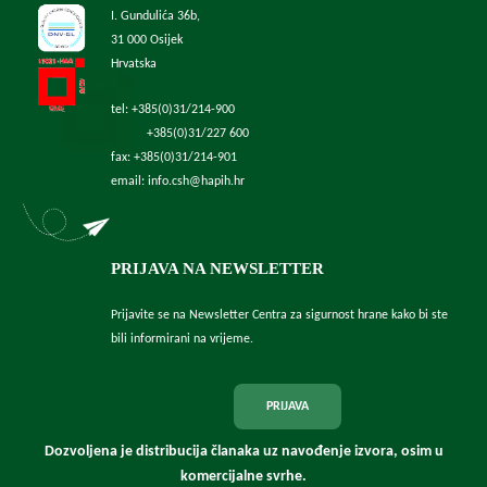
I. Gundulića 36b,
31 000 Osijek
Hrvatska
tel: +385(0)31/214-900
+385(0)31/227 600
fax: +385(0)31/214-901
email: info.csh@hapih.hr
PRIJAVA NA NEWSLETTER
Prijavite se na Newsletter Centra za sigurnost hrane kako bi ste
bili informirani na vrijeme.
PRIJAVA
Dozvoljena je distribucija članaka uz navođenje izvora, osim u
komercijalne svrhe.