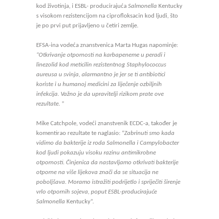
kod životinja, i ESBL- producirajuća
Salmonella
Kentucky
s visokom rezistencijom na ciprofloksacin kod ljudi, što
je po prvi put prijavljeno u četiri zemlje.
EFSA-ina vodeća znanstvenica Marta Hugas napominje:
“Otkrivanje otpornosti na karbapeneme u peradi i
linezolid kod meticilin rezistentnog Staphylococcus
aureusa u svinja, alarmantno je jer se ti antibiotici
koriste i u humanoj medicini za liječenje ozbiljnih
infekcija. Važno je da upravitelji rizikom prate ove
rezultate.
”
Mike Catchpole, vodeći znanstvenik ECDC-a, također je
komentirao rezultate te naglasio: “
Zabrinuti smo kada
vidimo da bakterije iz roda Salmonella i Campylobacter
kod ljudi pokazuju visoku razinu antimikrobne
otpornosti. Činjenica da nastavljamo otkrivati bakterije
otporne na više lijekova znači da se situacija ne
poboljšava. Moramo istražiti podrijetlo i spriječiti širenje
vrlo otpornih sojeva, poput ESBL-producirajuće
Salmonella
Kentucky”.