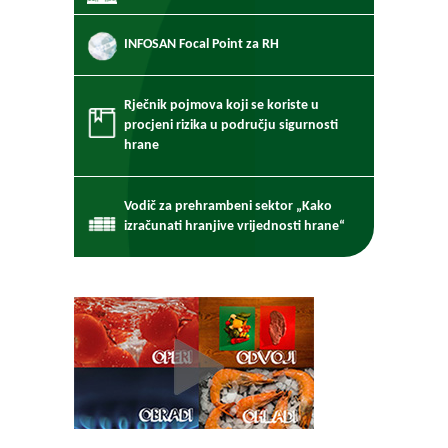
INFOSAN Focal Point za RH
Rječnik pojmova koji se koriste u
procjeni rizika u području sigurnosti
hrane
Vodič za prehrambeni sektor „Kako
izračunati hranjive vrijednosti hrane“