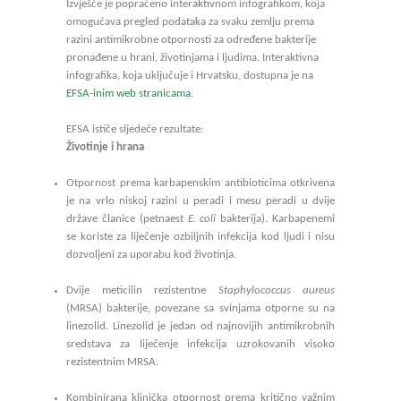
Izvješće je popraćeno interaktivnom infografikom, koja
omogućava pregled podataka za svaku zemlju prema
razini antimikrobne otpornosti za određene bakterije
pronađene u hrani, životinjama i ljudima. Interaktivna
infografika, koja uključuje i Hrvatsku, dostupna je na
EFSA-inim web stranicama
.
EFSA ističe sljedeće rezultate:
Životinje i hrana
Otpornost prema karbapenskim antibioticima otkrivena
je na vrlo niskoj razini u peradi i mesu peradi u dvije
države članice (petnaest
E. coli
bakterija). Karbapenemi
se koriste za liječenje ozbiljnih infekcija kod ljudi i nisu
dozvoljeni za uporabu kod životinja.
Dvije meticilin rezistentne
Staphylococcus aureus
(MRSA) bakterije, povezane sa svinjama otporne su na
linezolid. Linezolid je jedan od najnovijih antimikrobnih
sredstava za liječenje infekcija uzrokovanih visoko
rezistentnim MRSA.
Kombinirana klinička otpornost prema kritično važnim