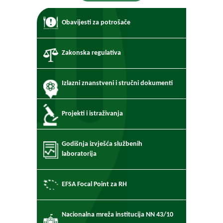
Obavijesti za potrošače
Zakonska regulativa
Izlazni znanstveni i stručni dokumenti
Projekti i istraživanja
Godišnja izvješća službenih
laboratorija
EFSA Focal Point za RH
Nacionalna mreža institucija NN 43/10