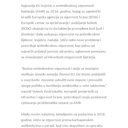
Najnovije
EU izvješće o antimikrobnoj otpornosti
bakterija (AMR) za 2016. godinu,
kojeg su zajednički
izradili Europska agencija za sigurnost hrane (EFSA) i
Europski centar za sprječavanje i suzbijanje bolesti
(ECDC) ukazuje na to da bakterije pronađene kod ljudi i
životinja i dalje pokazuju otpornost na antimikrobne
lijekove. Izvješće, nadalje, ističe neke nove probleme i
potvrđuje antimikrobnu otpornost, kao jednu od
najvećih prijetnji javnom zdravstvu, uglavnom povezanu
sa smanjenjem učinkovitosti mogućnosti liječenja.
“Razine antimikrobne otpornosti i dalje se značajno
razlikuju između zemalja članica EU. Da bismo pobijedili
u ovoj borbi, moramo udružiti naše napore i provoditi
stroge politike o korištenju antibiotika u svim sektorima,”
navodi Vytenis Andriukaitis, europski povjerenik za
zdravstvo i sigurnost hrane, potvrđujući svoju predanost
rješavanju problematike vezane za AMR.
Među novim nalazima, temeljenim na podacima iz 2016.
godine, ističe se otpornost prema karbapenskim
antibioticima u peradi, koji nisu dopušteni za uporabu