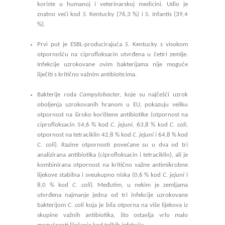
koriste u humanoj i veterinarskoj medicini. Udio je
znatno veći kod
S.
Kentucky (76,3 %) i
S.
Infantis (39,4
%).
Prvi put je ESBL-producirajuća
S
. Kentucky s visokom
otpornošću na ciprofloksacin utvrđena u četiri zemlje.
Infekcije uzrokovane ovim bakterijama nije moguće
liječiti s kritično važnim antibioticima.
Bakterije roda
Campylobacter
, koje su najčešći uzrok
oboljenja uzrokovanih hranom u EU, pokazuju veliku
otpornost na široko korištene antibiotike (otpornost na
ciprofloksacin 54,6 % kod
C. jejuni,
63,8 % kod
C. coli
,
otpornost na tetraciklin 42,8 % kod
C. jejuni
i 64,8 % kod
C. coli
). Razine otpornosti povećane su u dva od tri
analizirana antibiotika (ciprofloksacin i tetraciklin), ali je
kombinirana otpornost na kritično važne antimikrobne
lijekove stabilna i sveukupno niska (0,6 % kod
C. jejuni
i
8,0 % kod
C. coli
). Međutim, u nekim je zemljama
utvrđena najmanje jedna od tri infekcije uzrokovane
bakterijom
C. coli
koja je bila otporna na više lijekova iz
skupine važnih antibiotika, što ostavlja vrlo malo