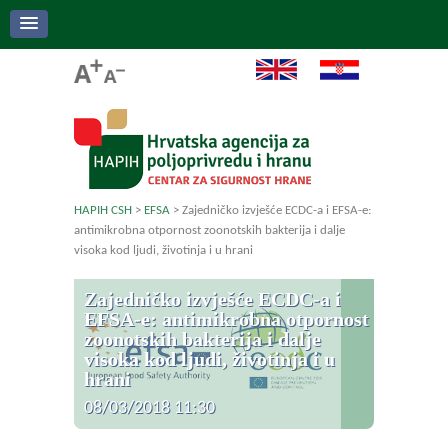
HAPIH CSH
>
EFSA
>
Zajedničko izvješće ECDC-a i EFSA-e:
antimikrobna otpornost zoonotskih bakterija i dalje
visoka kod ljudi, životinja i u hrani
Zajedničko izvješće ECDC-a i
EFSA-e: antimikrobna otpornost
zoonotskih bakterija i dalje
visoka kod ljudi, životinja i u
hrani
08/03/2018 11:30