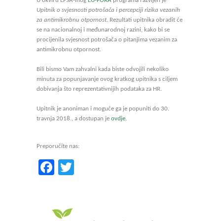
U okviru EFSA-inog
EU-FORA
programa razvijen je
Upitnik o svjesnosti potrošača i percepciji rizika vezanih
za antimikrobnu otpornost
. Rezultati upitnika obradit će
se na nacionalnoj i međunarodnoj razini, kako bi se
procijenila svjesnost potrošača o pitanjima vezanim za
antimikrobnu otpornost.
Bili bismo Vam zahvalni kada biste odvojili nekoliko
minuta za popunjavanje ovog kratkog upitnika s ciljem
dobivanja što reprezentativnijih podataka za HR.
Upitnik je anoniman i moguće ga je popuniti do 30.
travnja 2018., a dostupan je
ovdje.
Preporučite nas:
Facebook
Twitter