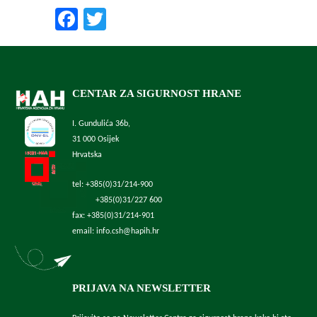
Facebook
Twitter
CENTAR ZA SIGURNOST HRANE
I. Gundulića 36b,
31 000 Osijek
Hrvatska
tel: +385(0)31/214-900
+385(0)31/227 600
fax: +385(0)31/214-901
email: info.csh@hapih.hr
PRIJAVA NA NEWSLETTER