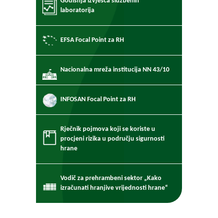
Godišnja izvješća službenih
laboratorija
EFSA Focal Point za RH
Nacionalna mreža institucija NN 43/10
INFOSAN Focal Point za RH
Rječnik pojmova koji se koriste u
procjeni rizika u području sigurnosti
hrane
Vodič za prehrambeni sektor „Kako
izračunati hranjive vrijednosti hrane“