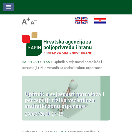
HAPIH CSH
>
EFSA
>
Upitnik o svjesnosti potrošača i
percepciji rizika vezanih za antimikrobnu otpornost
Upitnik o svjesnosti potrošača i
percepciji rizika vezanih za
antimikrobnu otpornost
20/03/2018 14:18