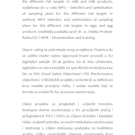
the different risk targets in milk and milk products,
sudjelovao je i u radu WP1 – Selection and optimisation
of sampling plans for the different risk targets in
seafood, WP2 Selection and optimisation of sampling
plans for the different risk targets in eggs and egg
products (voditeljica zadatka prof. dr. sc. Estella Prukner
Radovčić) i WP8 – Dissemination and training.
Glavni razlog za pokretanje ovog projekta je činjenica da
se zaštita visoke razine sigurnosti hrane provodi u EU
legislativi zadnjih 20-ak godina. Da bi bila učinkovita,
legislativa se mora temeljiti na specifičnim kriterijima kao
što su FSO (Food Safety Objectives) i PO (Performance
objectives). U BASELINE projektu ovi kriteriji su definirani
kroz modele procjene rizika, i ostale modele koji se
koriste za analize fit-for-purpose uzorkovanja.
Ciljevi projekta su pregledati i ocijeniti trenutno
dostupne sheme uzorkovanja u EU, procijeniti značaj i
prilagođenost PO’s i FSO’s za ciljane biološke i kemijske
rizike; ocijeniti potrebu za novim metodama uzorkovanja
i testiranje s ciljem dobivanja podataka za kvalitetnu
analizu rizika; unaprijediti planove uzorkovanja kroz