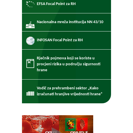
EFSA Focal Point za RH
Nacionalna mreža institucija NN 43/10
INFOSAN Focal Point za RH
Rječnik pojmova koji se koriste u
procjeni rizika u području sigurnosti
hrane
Vodič za prehrambeni sektor „Kako
izračunati hranjive vrijednosti hrane“