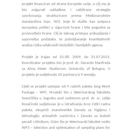
projekt financiran od strane Europske unije, a cilj mu je
bio osigurati usklađene i validirane strategije
uzorkovanja, strukturirane prema Međunarodnim
standardima (npr. ISO), koje bi služile kao potpora
europskoj politici u sigurnost hrane i bile pogodne za
proizvođače hrane. Cilj je takvog pristupa prikupljanje i
usporedba podataka, te poboljšavanje kvantitativnih
analiza rizika odabranih bioloških i kemijskih agensa.
Projekt je trajao od 01.08. 2009. do 31.07.2013.
Koordinator projekta bio je prof. dr. Gerardo Manfreda
sa Alma Mater Studiorum, University of Bologna. U
projektu je sudjelovalo 20 partnera iz 9 zemalja.
Cijeli se projekt sastojao od 9 radnih paketa (eng Work
Package – WP). Hrvatski tim s Veterinarskog fakulteta
Sveučilišta u Zagrebu pod vodstvom prof. dr. sc. Lidije
Kozačinski sudjelovao je u istraživanju kroz četiri radna
paketa, okupivši znanstvenike Zavoda za higijenu i
tehnologiju animalnih namirnica i Zavoda za bolesti
peradi s klinikom. Osim što je Veterinarski fakultet vodio
WP3 – Selection and optimisation of sampling plans for