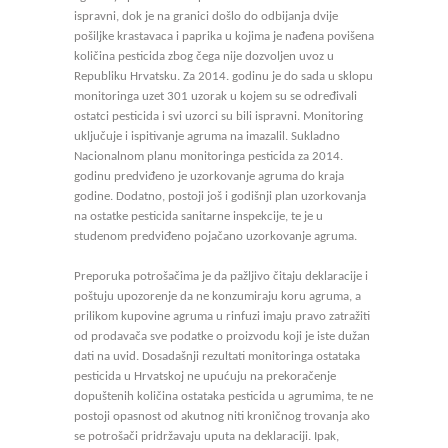
ispravni, dok je na granici došlo do odbijanja dvije
pošiljke krastavaca i paprika u kojima je nađena povišena
količina pesticida zbog čega nije dozvoljen uvoz u
Republiku Hrvatsku. Za 2014. godinu je do sada u sklopu
monitoringa uzet 301 uzorak u kojem su se određivali
ostatci pesticida i svi uzorci su bili ispravni. Monitoring
uključuje i ispitivanje agruma na imazalil. Sukladno
Nacionalnom planu monitoringa pesticida za 2014.
godinu predviđeno je uzorkovanje agruma do kraja
godine. Dodatno, postoji još i godišnji plan uzorkovanja
na ostatke pesticida sanitarne inspekcije, te je u
studenom predviđeno pojačano uzorkovanje agruma.
Preporuka potrošačima je da pažljivo čitaju deklaracije i
poštuju upozorenje da ne konzumiraju koru agruma, a
prilikom kupovine agruma u rinfuzi imaju pravo zatražiti
od prodavača sve podatke o proizvodu koji je iste dužan
dati na uvid. Dosadašnji rezultati monitoringa ostataka
pesticida u Hrvatskoj ne upućuju na prekoračenje
dopuštenih količina ostataka pesticida u agrumima, te ne
postoji opasnost od akutnog niti kroničnog trovanja ako
se potrošači pridržavaju uputa na deklaraciji. Ipak,