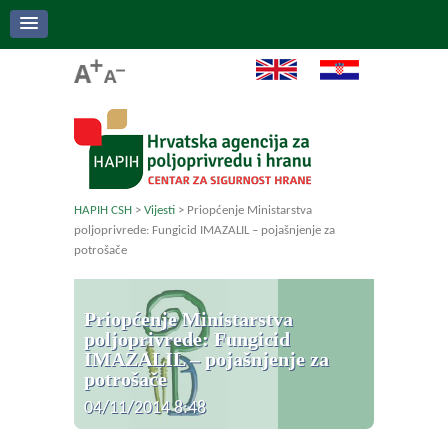
HAPIH CSH
>
Vijesti
>
Priopćenje Ministarstva
poljoprivrede: Fungicid IMAZALIL – pojašnjenje za
potrošače
Priopćenje Ministarstva
poljoprivrede: Fungicid
IMAZALIL – pojašnjenje za
potrošače
04/11/2014 8:48