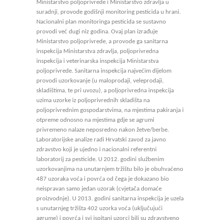
Ministarstvo poljoprivrede i Ministarstvo zdravlja u
suradnji, provode godišnji monitoring pesticida u hrani.
Nacionalni plan monitoringa pesticida se sustavno
provodi već dugi niz godina. Ovaj plan izrađuje
Ministarstvo poljoprivrede, a provode ga sanitarna
inspekcija Ministarstva zdravlja, poljoprivredna
inspekcija i veterinarska inspekcija Ministarstva
poljoprivrede. Sanitarna inspekcija najvećim dijelom
provodi uzorkovanje (u maloprodaji, veleprodaji,
skladištima, te pri uvozu), a poljoprivredna inspekcija
uzima uzorke iz poljoprivrednih skladišta na
poljoprivrednim gospodarstvima, na mjestima pakiranja i
otpreme odnosno na mjestima gdje se agrumi
privremeno nalaze neposredno nakon žetve/berbe.
Laboratorijske analize radi Hrvatski zavod za javno
zdravstvo koji je ujedno i nacionalni referentni
laboratorij za pesticide. U 2012. godini službenim
uzorkovanjima na unutarnjem tržištu bilo je obuhvaćeno
487 uzoraka voća i povrća od čega je dokazano bio
neispravan samo jedan uzorak (cvjetača domaće
proizvodnje). U 2013. godini sanitarna inspekcija je uzela
s unutarnjeg tržišta 402 uzorka voća (uključujući
agrume) i povrća i svi ispitani uzorci bili su zdravstveno