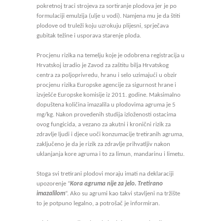
pokretnoj traci strojeva za sortiranje plodova jer je po
formulaciji emulzija (ulje u vodi). Namjena mu je da štiti
plodove od truleži koju uzrokuju plijesni, sprječava
gubitak težine i usporava starenje ploda.
Procjenu rizika na temelju koje je odobrena registracija u
Hrvatskoj izradio je Zavod za zaštitu bilja Hrvatskog
centra za poljoprivredu, hranu i selo uzimajući u obzir
procjenu rizika Europske agencije za sigurnost hrane i
izvješće Europske komisije iz 2011. godine. Maksimalno
dopuštena količina imazalila u plodovima agruma je 5
mg/kg. Nakon provedenih studija izloženosti ostacima
ovog fungicida, a vezano za akutni i kronični rizik za
zdravlje ljudi i djece uoči konzumacije tretiranih agruma,
zaključeno je da je rizik za zdravlje prihvatljiv nakon
uklanjanja kore agruma i to za limun, mandarinu i limetu.
Stoga svi tretirani plodovi moraju imati na deklaraciji
upozorenje “
Kora agruma nije za jelo. Tretirano
imazalilom
“. Ako su agrumi kao takvi stavljeni na tržište
to je potpuno legalno, a potrošač je informiran.