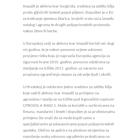
Imazalil je aktivna tvar fungicida, sredstva za zaštitu bilja
protiv gljivičnih bolesti poput plijesni. Dopušten je u EU
za tretiranje sjemena žitarica, brojnih vrsta voća između
ostalog i agruma te drugih poljoprivrednih proizvoda
nakon žetve ili berbe.
U Europskoj uniji se aktivna tvar imazalil koristi već dugi
niz godina, te je nakon ponovne ocjene odnosno
procjene rizika koju je napravila Europska agencija za
sigurnost hrane 2010. godine, ponovno odobrena za
stavljanje na tržište 2011. godine, uz naravno sva
propisana ograničenja vezano za zdravlje ljudi i okoliš.
U Hrvatskoj je odobreno jedno sredstvo za zaštitu bilja
koje sadrži aktivnu tvar imazalil za primjenu na
agrumima i stavlja se na tržište pod trgovačkim nazivom
CITROSOL A IMAD 2. Može se koristiti u sortirnicama na
limunu, mandarini i limeti i dopušten je za profesionalnu
primjenu što znači da se može kupiti samo u
specijaliziranim prodavaonicama poput poljoprivrednih
apoteka. Obično se aplicira na plodove strojevima za
nanošenje voska odnosno ugrađenim prskalicama na