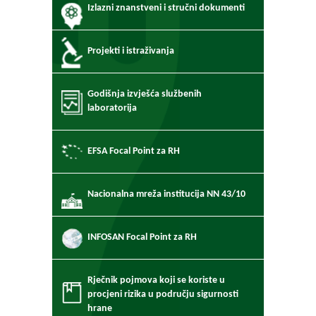
Izlazni znanstveni i stručni dokumenti
Projekti i istraživanja
Godišnja izvješća službenih
laboratorija
EFSA Focal Point za RH
Nacionalna mreža institucija NN 43/10
INFOSAN Focal Point za RH
Rječnik pojmova koji se koriste u
procjeni rizika u području sigurnosti
hrane