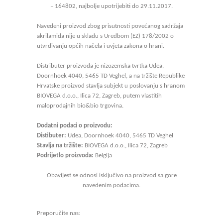
– 164802, najbolje upotrijebiti do 29.11.2017.
Navedeni proizvod zbog prisutnosti povećanog sadržaja
akrilamida nije u skladu s Uredbom (EZ) 178/2002 o
utvrđivanju općih načela i uvjeta zakona o hrani.
Distributer proizvoda je nizozemska tvrtka Udea,
Doornhoek 4040, 5465 TD Veghel, a na tržište Republike
Hrvatske proizvod stavlja subjekt u poslovanju s hranom
BIOVEGA d.o.o., Ilica 72, Zagreb, putem vlastitih
maloprodajnih bio&bio trgovina.
Dodatni podaci o proizvodu:
Distibuter:
Udea, Doornhoek 4040, 5465 TD Veghel
Stavlja na tržište:
BIOVEGA d.o.o., Ilica 72, Zagreb
Podrijetlo proizvoda:
Belgija
Obavijest se odnosi isključivo na proizvod sa gore
navedenim podacima.
Preporučite nas: