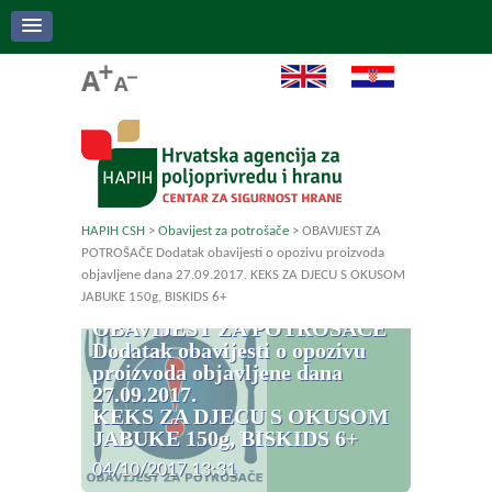
HAPIH CSH
>
Obavijest za potrošače
>
OBAVIJEST ZA
POTROŠAČE Dodatak obavijesti o opozivu proizvoda
objavljene dana 27.09.2017. KEKS ZA DJECU S OKUSOM
JABUKE 150g, BISKIDS 6+
OBAVIJEST ZA POTROŠAČE
Dodatak obavijesti o opozivu
proizvoda objavljene dana
27.09.2017.
KEKS ZA DJECU S OKUSOM
JABUKE 150g, BISKIDS 6+
04/10/2017 13:31