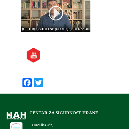
Posjetite nas i na:
Preporučite nas:
Facebook
Twitter
CENTAR ZA SIGURNOST HRANE
I. Gundulića 36b,