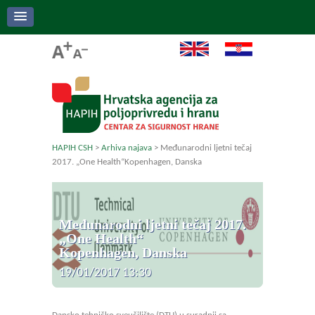
HAPIH CSH
>
Arhiva najava
>
Međunarodni ljetni tečaj
2017. „One Health“Kopenhagen, Danska
Međunarodni ljetni tečaj 2017.
„One Health“
Kopenhagen, Danska
19/01/2017 13:30