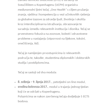
Dansko tehničko sveučilište (DTU) u suradnji sa
Sveučilištem u Kopenhagenu (UCPH) organizira
međunarodni ljetni tečaj „One Health“
s ciljem pružanja
znanja, vještina i kompetencija u vezi učinkovitih rješenja
za globalne izazove za zdravlje ljudi, životinja i okoliša
kroz interdisciplinarna istraživanja, obrazovanje te
suradnju između relevantnih institucija i dionika. Tečaj se
prvenstveno fokusira na zoonoze, bolesti i zdravstvene
probleme u nastajanju (otpornost na lijekove, toksini,
onečišćenja, itd).
Tečaj je namijenjen prvostupnicima iz relevantnih
područja te, također, studentima diplomskih i doktorskih
studija i postdiplomcima.
Tečaj se sastoji od dva modula:
8. svibnja – 9. lipnja 2017.
., petotjedni on-line modul,
sredina kolovoza 2017.
, modul u trajanju jednog tjedan
koji će se održati u Kopenhagenu.
Polaznicima se nakon završenog tečaja dodjeljuje 5 ECTS
bodova.