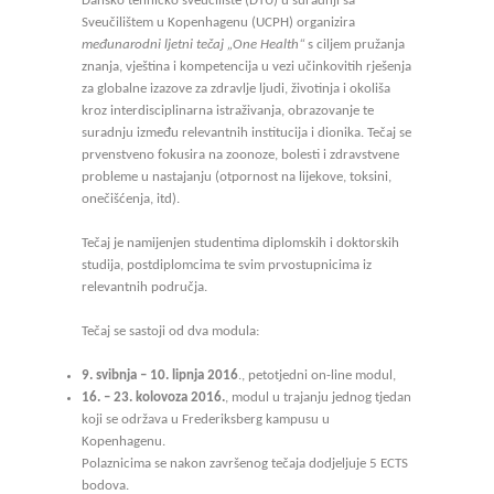
Dansko tehničko sveučilište (DTU) u suradnji sa
Sveučilištem u Kopenhagenu (UCPH) organizira
međunarodni ljetni tečaj „One Health“
s ciljem pružanja
znanja, vještina i kompetencija u vezi učinkovitih rješenja
za globalne izazove za zdravlje ljudi, životinja i okoliša
kroz interdisciplinarna istraživanja, obrazovanje te
suradnju između relevantnih institucija i dionika. Tečaj se
prvenstveno fokusira na zoonoze, bolesti i zdravstvene
probleme u nastajanju (otpornost na lijekove, toksini,
onečišćenja, itd).
Tečaj je namijenjen studentima diplomskih i doktorskih
studija, postdiplomcima te svim prvostupnicima iz
relevantnih područja.
Tečaj se sastoji od dva modula:
9. svibnja – 10. lipnja 2016
., petotjedni on-line modul,
16. – 23. kolovoza 2016.
, modul u trajanju jednog tjedan
koji se održava u Frederiksberg kampusu u
Kopenhagenu.
Polaznicima se nakon završenog tečaja dodjeljuje 5 ECTS
bodova.