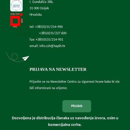
I. Gundulića 36b,
31 000 Osijek
Hrvatska
tel: +385(0)31/214-900
+385(0)31/227 600
fax: +385(0)31/214-901
email: info.csh@hapih.hr
PRIJAVA NA NEWSLETTER
Prijavite se na Newsletter Centra za sigurnost hrane kako bi ste
bili informirani na vrijeme.
PRIJAVA
Dozvoljena je distribucija članaka uz navođenje izvora, osim u
komercijalne svrhe.