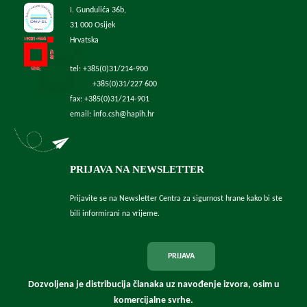
I. Gundulića 36b,
31 000 Osijek
Hrvatska
tel: +385(0)31/214-900
+385(0)31/227 600
fax: +385(0)31/214-901
email: info.csh@hapih.hr
PRIJAVA NA NEWSLETTER
Prijavite se na Newsletter Centra za sigurnost hrane kako bi ste
bili informirani na vrijeme.
PRIJAVA
Dozvoljena je distribucija članaka uz navođenje izvora, osim u
komercijalne svrhe.