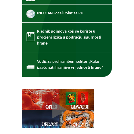
INFOSAN Focal Point za RH
Rječnik pojmova koji se koriste u
procjeni rizika u području sigurnosti
hrane
Vodič za prehrambeni sektor „Kako
izračunati hranjive vrijednosti hrane“