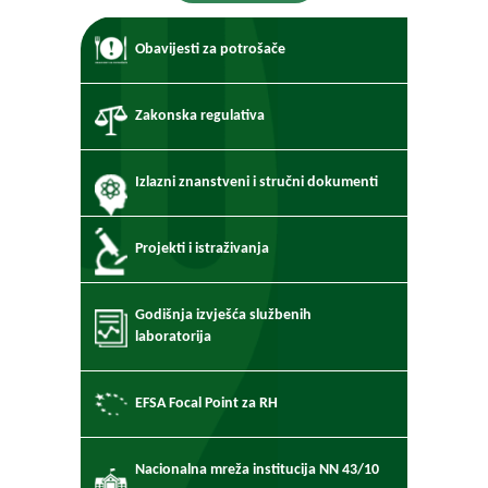
Obavijesti za potrošače
Zakonska regulativa
Izlazni znanstveni i stručni dokumenti
Projekti i istraživanja
Godišnja izvješća službenih
laboratorija
EFSA Focal Point za RH
Nacionalna mreža institucija NN 43/10