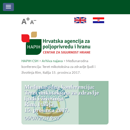
HAPIH CSH
>
Arhiva najava
>
Međunarodna
konferencija: Teret mikotoksina za zdravlje ljudi i
životinja Rim, Italija 15. prosinca 2017.
Međunarodna konferencija:
Teret mikotoksina za zdravlje
ljudi i životinja
Rim, Italija
15. prosinca 2017.
06/07/2017 9:27