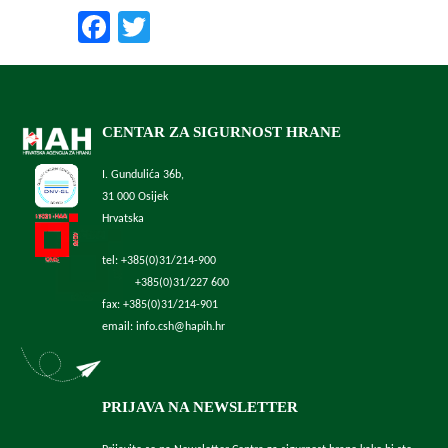
Facebook
Twitter
CENTAR ZA SIGURNOST HRANE
I. Gundulića 36b,
31 000 Osijek
Hrvatska
tel: +385(0)31/214-900
+385(0)31/227 600
fax: +385(0)31/214-901
email: info.csh@hapih.hr
PRIJAVA NA NEWSLETTER