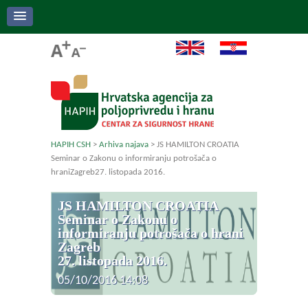
HAPIH CSH
>
Arhiva najava
>
JS HAMILTON CROATIA
Seminar o Zakonu o informiranju potrošača o
hraniZagreb27. listopada 2016.
JS HAMILTON CROATIA
Seminar o Zakonu o
informiranju potrošača o hrani
Zagreb
27. listopada 2016.
05/10/2016 14:08