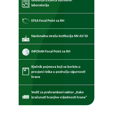
Godišnja izvješća službenih
laboratorija
EFSA Focal Point za RH
Nacionalna mreža institucija NN 43/10
INFOSAN Focal Point za RH
Rječnik pojmova koji se koriste u
procjeni rizika u području sigurnosti
hrane
Vodič za prehrambeni sektor „Kako
izračunati hranjive vrijednosti hrane“