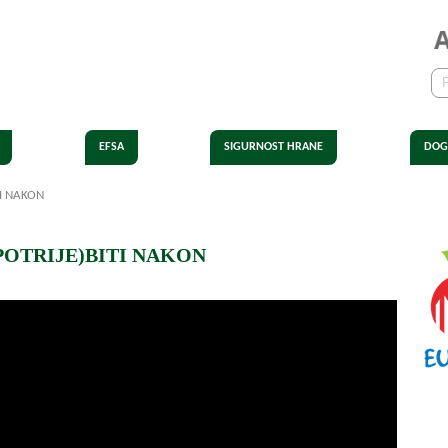
EFSA
SIGURNOST HRANE
DOG
ITI NAKON
UPOTRIJE)BITI NAKON