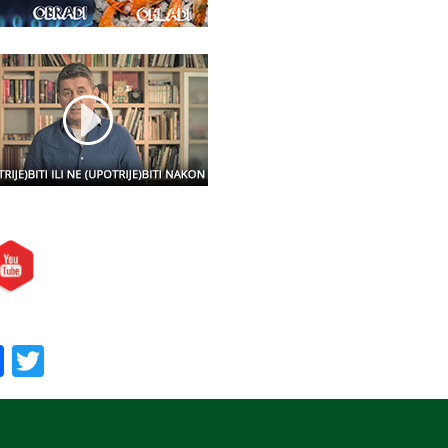
etite nas i na:
oručite nas:
Facebook
Twitter