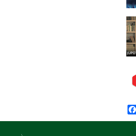
Posj
Prep