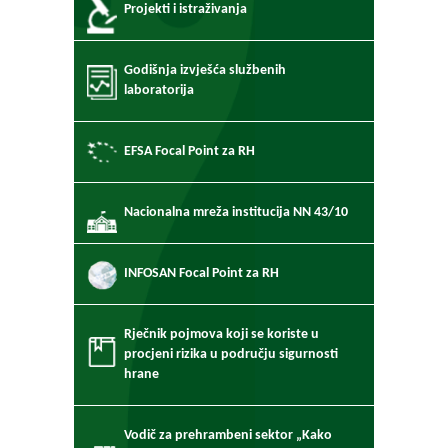
Projekti i istraživanja
Godišnja izvješća službenih
laboratorija
EFSA Focal Point za RH
Nacionalna mreža institucija NN 43/10
INFOSAN Focal Point za RH
Rječnik pojmova koji se koriste u
procjeni rizika u području sigurnosti
hrane
Vodič za prehrambeni sektor „Kako