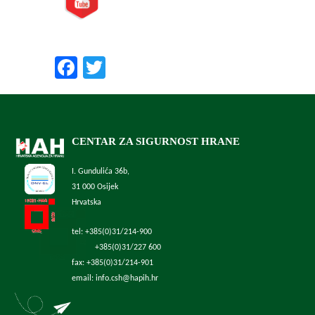
Preporučite nas:
Facebook
Twitter
CENTAR ZA SIGURNOST HRANE
I. Gundulića 36b,
31 000 Osijek
Hrvatska
tel: +385(0)31/214-900
+385(0)31/227 600
fax: +385(0)31/214-901
email: info.csh@hapih.hr