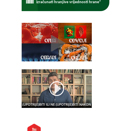
izračunati hranjive vrijednosti hrane“
Posjetite nas i na: