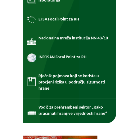
laboratorija
EFSA Focal Point za RH
Nacionalna mreža institucija NN 43/10
INFOSAN Focal Point za RH
Rječnik pojmova koji se koriste u
procjeni rizika u području sigurnosti
hrane
Vodič za prehrambeni sektor „Kako
izračunati hranjive vrijednosti hrane“