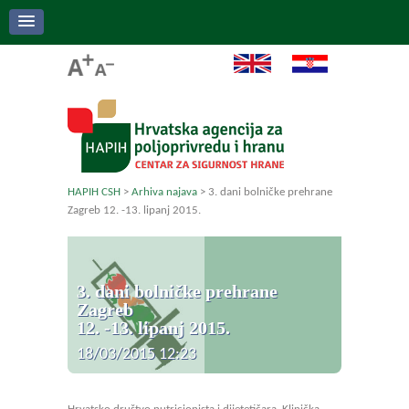
HAPIH CSH
>
Arhiva najava
>
3. dani bolničke prehrane
Zagreb 12. -13. lipanj 2015.
3. dani bolničke prehrane
Zagreb
12. -13. lipanj 2015.
18/03/2015 12:23