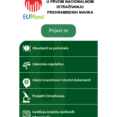
Prijavi se
Obavijesti za potrošače
Zakonska regulativa
Izlazni znanstveni i stručni dokumenti
Projekti i istraživanja
Godišnja izvješća službenih