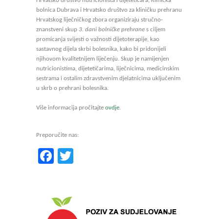
Hrvatsko društvo nutricionista i dijetetičara, Klinička
bolnica Dubrava i Hrvatsko društvo za kliničku prehranu
Hrvatskog liječničkog zbora organiziraju stručno-
znanstveni skup
3. dani bolničke prehrane
s ciljem
promicanja svijesti o važnosti dijetoterapije, kao
sastavnog dijela skrbi bolesnika, kako bi pridonijeli
njihovom kvalitetnijem liječenju. Skup je namijenjen
nutricionistima, dijetetičarima, liječnicima, medicinskim
sestrama i ostalim zdravstvenim djelatnicima uključenim
u skrb o prehrani bolesnika.
Više informacija pročitajte
ovdje
.
Preporučite nas:
Facebook
Twitter