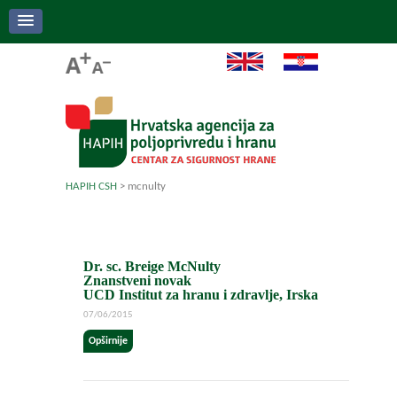
HAPIH CSH
>
mcnulty
Dr. sc. Breige McNulty
Znanstveni novak
UCD Institut za hranu i zdravlje, Irska
07/06/2015
Opširnije