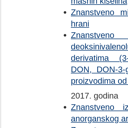
masnih kiselina
Znanstveno mi
hrani
Znanstve
deoksinivale
derivatima (3-
DON, DON-3-gl
proizvodima od 
2017. godina
Znanstveno i
anorganskog ar