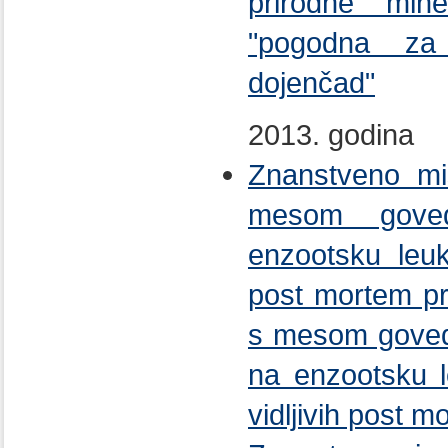
prirodne min
"pogodna za
dojenčad"
2013. godina
Znanstveno mi
mesom goved
enzootsku leuk
post mortem p
s mesom goveda
na enzootsku l
vidljivih post 