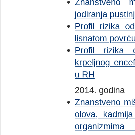
Znanstveno m
jodiranja pustin
Profil rizika 
lisnatom povrć
Profil rizika 
krpeljnog encef
u RH
2014. godina
Znanstveno mišl
olova, kadmija
organizmima 