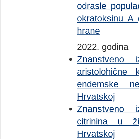
odrasle popula
okratoksinu A (
hrane
2022. godina
Znanstveno i
aristolohične 
endemske nef
Hrvatskoj
Znanstveno i
citrinina u ž
Hrvatskoj