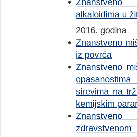
Znanstveno
alkaloidima u ž
2016. godina
Znanstveno mišl
iz povrća
Znanstveno miš
opasanostima 
sirevima na tr
kemijskim para
Znanstveno 
zdravstveno