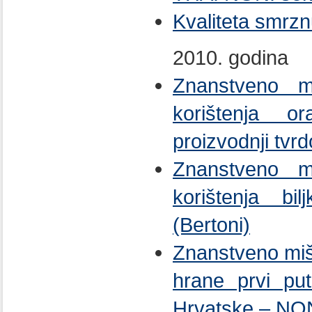
Kvaliteta smrz
2010. godina
Znanstveno m
korištenja o
proizvodnji tvrd
Znanstveno m
korištenja bi
(Bertoni)
Znanstveno mišl
hrane prvi put
Hrvatske – NO