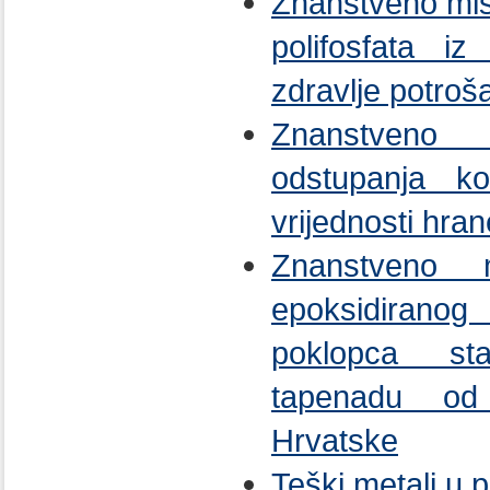
Znanstveno mišlj
polifosfata i
zdravlje potroš
Znanstveno m
odstupanja ko
vrijednosti hran
Znanstveno m
epoksidirano
poklopca st
tapenadu od
Hrvatske
Teški metali u 