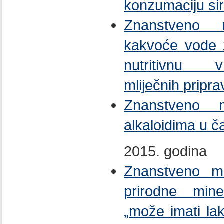
konzumaciju sir
Znanstveno m
kakvoće vode z
nutritivnu v
mliječnih pripr
Znanstveno mi
alkaloidima u č
2015. godina
Znanstveno mi
prirodne min
„može imati la