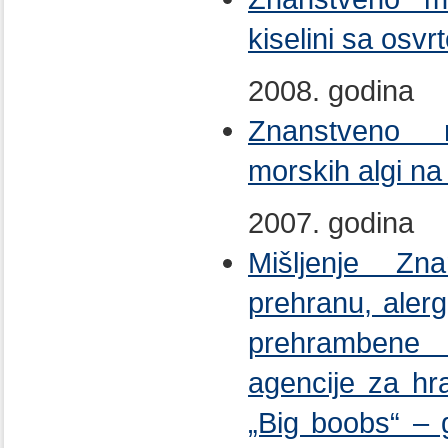
kiselini sa osv
2008. godina
Znanstveno m
morskih algi na
2007. godina
Mišljenje Zn
prehranu, aler
prehramben
agencije za hr
„Big boobs“ –