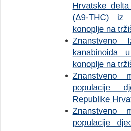
Hrvatske delta
(Δ9-THC) iz 
konoplje na trž
Znanstveno I
kanabinoida u
konoplje na trž
Znanstveno mi
populacije d
Republike Hrvat
Znanstveno mi
populacije dj