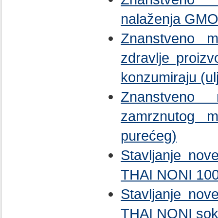
nalaženja GMO-
Znanstveno mi
zdravlje proiz
konzumiraju (ul
Znanstveno m
zamrznutog m
purećeg)
Stavljanje nov
THAI NONI 10
Stavljanje nov
THAI NONI so