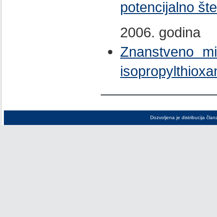
potencijalno št
2006. godina
Znanstveno miš
isopropylthioxa
Dozvoljena je distribucija čla