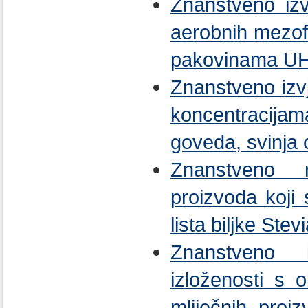
Znanstveno iz
aerobnih mezofi
pakovinama UH
Znanstveno izv
koncentracijam
goveda, svinja 
Znanstveno m
proizvoda koji
lista biljke Ste
Znanstveno 
izloženosti s 
mliječnih pro