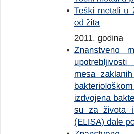
Teški metali u 
od žita
2011. godina
Znanstveno mi
upotrebljivos
mesa zaklanih 
bakteriološ
izdvojena bakter
su za života 
(ELISA) dale po
Znanstveno m