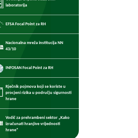
laboratorija
EFSA Focal Point za RH
Nacionalna mreža institucija NN
43/10
INFOSAN Focal Point za RH
Rječnik pojmova koji se koriste u
procjeni rizika u području sigurnosti
hrane
Vodič za prehrambeni sektor „Kako
izračunati hranjive vrijednosti
hrane“