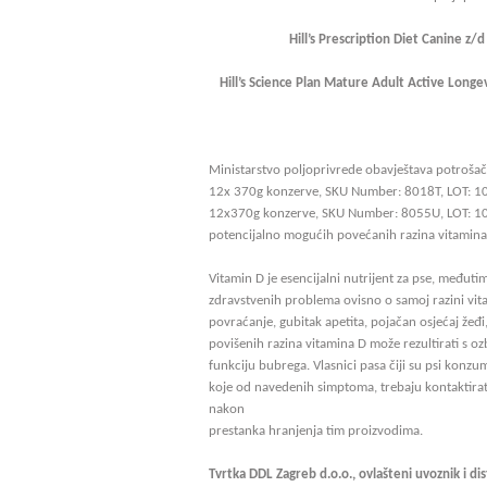
Hill’s Prescription Diet Canine 
Hill’s Science Plan Mature Adult Active Lo
Ministarstvo poljoprivrede obavještava potrošač
12x 370g konzerve, SKU Number: 8018T, LOT: 102
12x370g konzerve, SKU Number: 8055U, LOT: 102
potencijalno mogućih povećanih razina vitamin
Vitamin D je esencijalni nutrijent za pse, međut
zdravstvenih problema ovisno o samoj razini vita
povraćanje, gubitak apetita, pojačan osjećaj žeđi
povišenih razina vitamina D može rezultirati s 
funkciju bubrega. Vlasnici pasa čiji su psi konzum
koje od navedenih simptoma, trebaju kontaktirati
nakon
prestanka hranjenja tim proizvodima.
Tvrtka DDL Zagreb d.o.o., ovlašteni uvoznik i dist