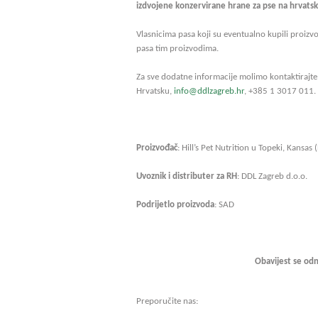
izdvojene konzervirane hrane za pse na hrvatsk
Vlasnicima pasa koji su eventualno kupili proizvo
pasa tim proizvodima.
Za sve dodatne informacije molimo kontaktirajt
Hrvatsku,
info@ddlzagreb.hr
, +385 1 3017 011. 
Proizvođač
: Hill’s Pet Nutrition u Topeki, Kansa
Uvoznik i distributer za RH
: DDL Zagreb d.o.o.
Podrijetlo proizvoda
: SAD
Obavijest se odn
Preporučite nas: