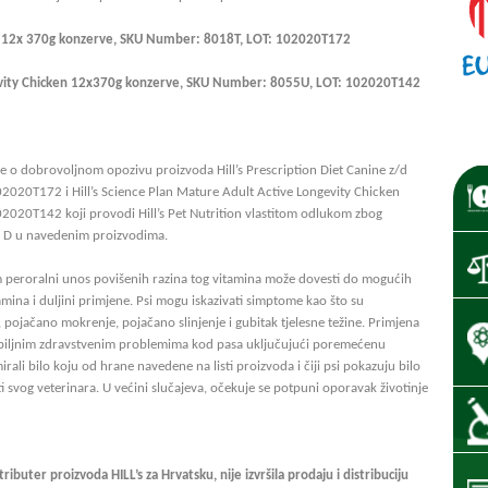
z/d 12x 370g konzerve, SKU Number: 8018T, LOT: 102020T172
ngevity Chicken 12x370g konzerve, SKU Number: 8055U, LOT: 102020T142
e o dobrovoljnom opozivu proizvoda Hill’s Prescription Diet Canine z/d
020T172 i Hill’s Science Plan Mature Adult Active Longevity Chicken
020T142 koji provodi Hill’s Pet Nutrition vlastitom odlukom zbog
a D u navedenim proizvodima.
im peroralni unos povišenih razina tog vitamina može dovesti do mogućih
mina i duljini primjene. Psi mogu iskazivati simptome kao što su
, pojačano mokrenje, pojačano slinjenje i gubitak tjelesne težine. Primjena
ozbiljnim zdravstvenim problemima kod pasa uključujući poremećenu
irali bilo koju od hrane navedene na listi proizvoda i čiji psi pokazuju bilo
 svog veterinara. U većini slučajeva, očekuje se potpuni oporavak životinje
ributer proizvoda HILL’s za Hrvatsku, nije izvršila prodaju i distribuciju