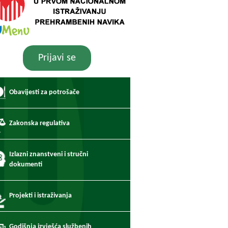
Prijavi se
Obavijesti za potrošače
Zakonska regulativa
Izlazni znanstveni i stručni
dokumenti
Projekti i istraživanja
Godišnja izvješća službenih