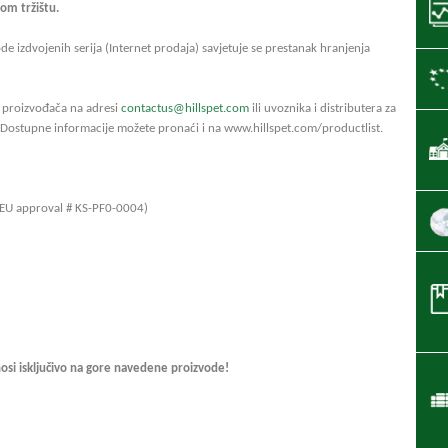
om tržištu.
de izdvojenih serija (Internet prodaja) savjetuje se prestanak hranjenja
e proizvođača na adresi
contactus@hillspet.com
ili uvoznika i distributera za
Dostupne informacije možete pronaći i na www.hillspet.com/productlist.
s (EU approval # KS-PF0-0004)
osi isključivo na gore navedene proizvode!