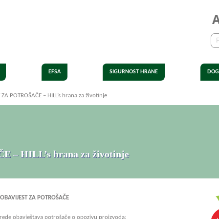
EFSA
SIGURNOST HRANE
DOG
ZA POTROŠAČE – HILL’s hrana za životinje
 HILL’s hrana za životinje
OBAVIJEST ZA POTROŠAČE
vrede obavještava potrošače o opozivu proizvoda: