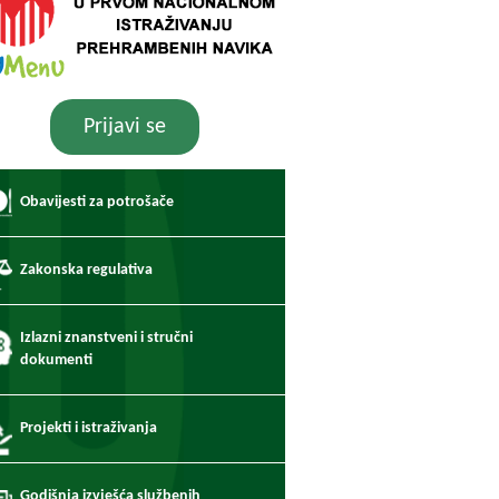
Prijavi se
Obavijesti za potrošače
Zakonska regulativa
Izlazni znanstveni i stručni
dokumenti
Projekti i istraživanja
Godišnja izvješća službenih