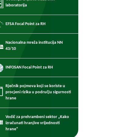
laboratorija
EFSA Focal Point za RH
Nacionalna mreža institucija NN
43/10
INFOSAN Focal Point za RH
Rječnik pojmova koji se koriste u
procjeni rizika u području sigurnosti
hrane
Vodič za prehrambeni sektor „Kako
izračunati hranjive vrijednosti
hrane“