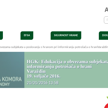
EFSA
SIGURNOST HRANE
DOG
bvezama subjekata u poslovanju s hranom pri informiranju potrošača o hraniVaraždin
HGK: Edukacija o obvezama subjekata
informiranju potrošača o hrani
Varaždin
19. veljače 2016.
21/01/2016 13:58