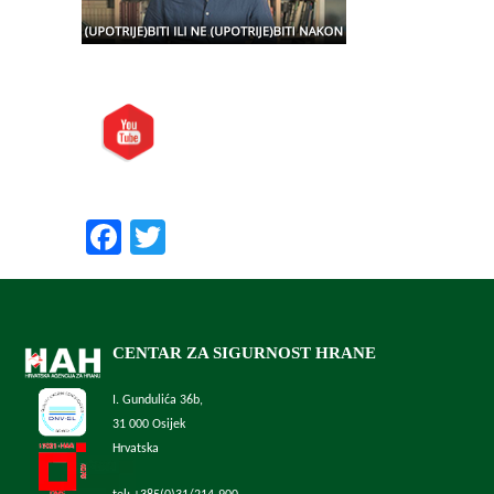
Posjetite nas i na:
Preporučite nas:
Facebook
Twitter
CENTAR ZA SIGURNOST HRANE
I. Gundulića 36b,
31 000 Osijek
Hrvatska