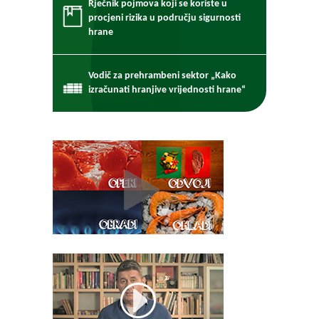
Rječnik pojmova koji se koriste u
procjeni rizika u području sigurnosti
hrane
Vodič za prehrambeni sektor „Kako
izračunati hranjive vrijednosti hrane“