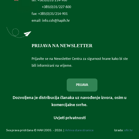
tel: +385(0)31/214-900
+385(0)31/227 600
fax: +385(0)31/214-901
email: info.csh@hapih.hr
PRIJAVA NA NEWSLETTER
Prijavite se na Newsletter Centra za sigurnost hrane kako bi ste
bili informirani na vrijeme.
PRIJAVA
Dozvoljena je distribucija članaka uz navođenje izvora, osim u
komercijalne svrhe.
Uvjeti privatnosti
Sva prava pridržana © HAH 2005. - 2026.
|
Arhiva stare stranice
Izrada:
ofir.hr