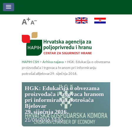
HAPIH CSH
>
Arhiva najava
>
HGK: Edukacija o obvezama
proizvođača i trgovaca hranom pri informiranju
potrošačaBjelovar29. siječnja 2016.
HGK: Edukacija o obvezama
proizvođača i trgovaca hranom
pri informiranju potrošača
Bjelovar
29. siječnja 2016.
21/01/2016 13:55