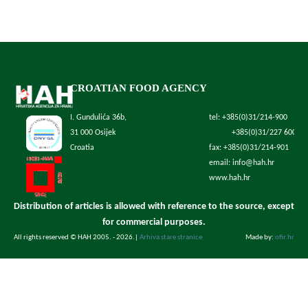
CROATIAN FOOD AGENCY
I. Gundulića 36b,
tel: +385(0)31/214-900
31 000 Osijek
+385(0)31/227 600
Croatia
fax: +385(0)31/214-901
email: info@hah.hr
www.hah.hr
Distribution of articles is allowed with reference to the source, except
for commercial purposes.
All rights reserved © HAH 2005. - 2026.
|
Arhiva stare stranice
Made by:
ofir.hr