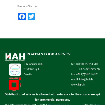
Preporučite nas:
Facebook
Twitter
CROATIAN FOOD AGENCY
I. Gundulića 36b,
tel: +385(0)31/214-900
31 000 Osijek
+385(0)31/227 600
Croatia
fax: +385(0)31/214-901
email: info@hah.hr
www.hah.hr
Distribution of articles is allowed with reference to the source, except
for commercial purposes.