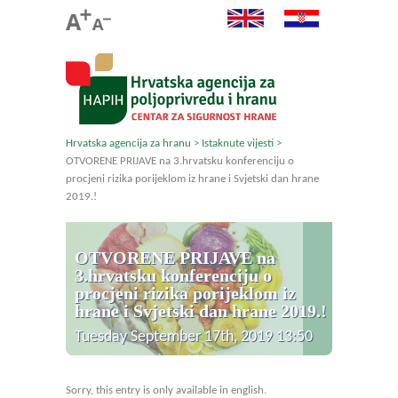
Hrvatska agencija za hranu
>
Istaknute vijesti
>
OTVORENE PRIJAVE na 3.hrvatsku konferenciju o
procjeni rizika porijeklom iz hrane i Svjetski dan hrane
2019.!
OTVORENE PRIJAVE na
3.hrvatsku konferenciju o
procjeni rizika porijeklom iz
hrane i Svjetski dan hrane 2019.!
Tuesday September 17th, 2019 13:50
Sorry, this entry is only available in english.