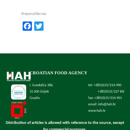
Preporučite nas:
Facebook
Twitter
CROATIAN FOOD AGENCY
I. Gundulića 36b,
tel: +385(0)31/214-900
31 000 Osijek
+385(0)31/227 600
Croatia
fax: +385(0)31/214-901
email: info@hah.hr
www.hah.hr
Distribution of articles is allowed with reference to the source, except
for commercial purposes.