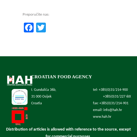
Preporučite nas:
Facebook
Twitter
CROATIAN FOOD AGENCY
I. Gundulića 36b,
tel: +385(0)31/214-900
31 000 Osijek
+385(0)31/227 600
Croatia
fax: +385(0)31/214-901
email: info@hah.hr
www.hah.hr
Distribution of articles is allowed with reference to the source, except
for commercial purposes.