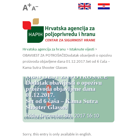
Hrvatska agencija za hranu
>
Istaknute vijesti
>
OBAVIJEST ZA POTROŠAČEDodatak obavijesti o opozivu
proizvoda objavljene dana 01.12.2017.Set od 6 čaša –
Kama Sutra Shooter Glasses
OBAVIJEST ZA POTROŠAČE
Dodatak obavijesti o opozivu
proizvoda objavljene dana
01.12.2017.
Set od 6 čaša – Kama Sutra
Shooter Glasses
Friday December 8th, 2017 16:10
Sorry, this entry is only available in english.