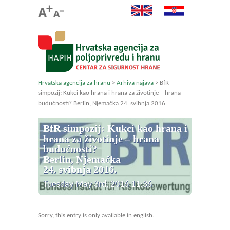
Hrvatska agencija za hranu
>
Arhiva najava
>
BfR
simpozij: Kukci kao hrana i hrana za životinje – hrana
budućnosti? Berlin, Njemačka 24. svibnja 2016.
BfR simpozij: Kukci kao hrana i
hrana za životinje – hrana
budućnosti?
Berlin, Njemačka
24. svibnja 2016.
Tuesday May 3rd, 2016 11:36
Sorry, this entry is only available in english.