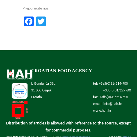
Preporučite nas:
Facebook
Twitter
CROATIAN FOOD AGENCY
I. Gundulića 36b,
tel: +385(0)31/214-900
31 000 Osijek
+385(0)31/227 600
Croatia
fax: +385(0)31/214-901
email: info@hah.hr
www.hah.hr
Distribution of articles is allowed with reference to the source, except
for commercial purposes.