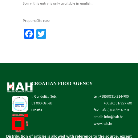
Sorry, this entry is only available in english.
Preporučite nas:
Facebook
Twitter
CROATIAN FOOD AGENCY
I. Gundulića 36b,
tel: +385(0)31/214-900
31 000 Osijek
+385(0)31/227 600
Croatia
fax: +385(0)31/214-901
email: info@hah.hr
www.hah.hr
Distribution of articles is allowed with reference to the source, except