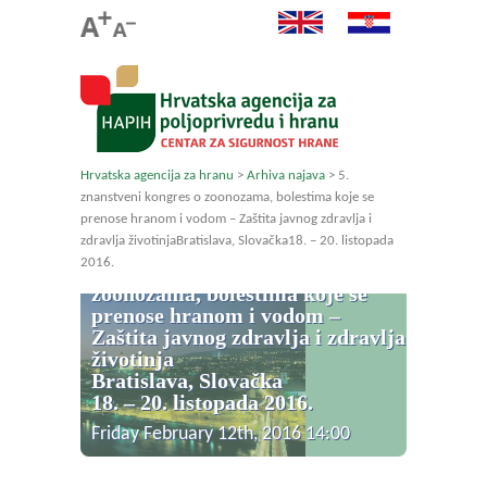
Hrvatska agencija za hranu
>
Arhiva najava
>
5.
znanstveni kongres o zoonozama, bolestima koje se
prenose hranom i vodom – Zaštita javnog zdravlja i
zdravlja životinjaBratislava, Slovačka18. – 20. listopada
2016.
5. znanstveni kongres o
zoonozama, bolestima koje se
prenose hranom i vodom –
Zaštita javnog zdravlja i zdravlja
životinja
Bratislava, Slovačka
18. – 20. listopada 2016.
Friday February 12th, 2016 14:00