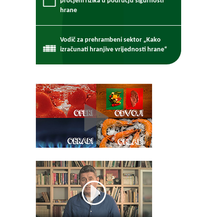
procjeni rizika u području sigurnosti
hrane
Vodič za prehrambeni sektor „Kako
izračunati hranjive vrijednosti hrane“