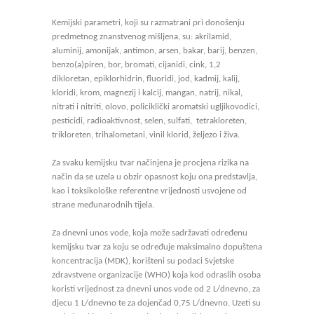
Kemijski parametri, koji su razmatrani pri donošenju
predmetnog znanstvenog mišljena, su: akrilamid,
aluminij, amonijak, antimon, arsen, bakar, barij, benzen,
benzo(a)piren, bor, bromati, cijanidi, cink, 1,2
dikloretan, epiklorhidrin, fluoridi, jod, kadmij, kalij,
kloridi, krom, magnezij i kalcij, mangan, natrij, nikal,
nitrati i nitriti, olovo, policiklički aromatski ugljikovodici,
pesticidi, radioaktivnost, selen, sulfati, tetrakloreten,
trikloreten, trihalometani, vinil klorid, željezo i živa.
Za svaku kemijsku tvar načinjena je procjena rizika na
način da se uzela u obzir opasnost koju ona predstavlja,
kao i toksikološke referentne vrijednosti usvojene od
strane međunarodnih tijela.
Za dnevni unos vode, koja može sadržavati određenu
kemijsku tvar za koju se određuje maksimalno dopuštena
koncentracija (MDK), korišteni su podaci Svjetske
zdravstvene organizacije (WHO) koja kod odraslih osoba
koristi vrijednost za dnevni unos vode od 2 L/dnevno, za
djecu 1 L/dnevno te za dojenčad 0,75 L/dnevno. Uzeti su