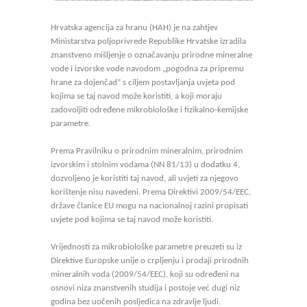
Hrvatska agencija za hranu (HAH) je na zahtjev
Ministarstva poljoprivrede Republike Hrvatske izradila
znanstveno mišljenje o označavanju prirodne mineralne
vode i izvorske vode navodom „pogodna za pripremu
hrane za dojenčad” s ciljem postavljanja uvjeta pod
kojima se taj navod može koristiti, a koji moraju
zadovoljiti određene mikrobiološke i fizikalno-kemijske
parametre.
Prema Pravilniku o prirodnim mineralnim, prirodnim
izvorskim i stolnim vodama (NN 81/13) u dodatku 4,
dozvoljeno je koristiti taj navod, ali uvjeti za njegovo
korištenje nisu navedeni. Prema Direktivi 2009/54/EEC,
države članice EU mogu na nacionalnoj razini propisati
uvjete pod kojima se taj navod može koristiti.
Vrijednosti za mikrobiološke parametre preuzeti su iz
Direktive Europske unije o crpljenju i prodaji prirodnih
mineralnih voda (2009/54/EEC), koji su određeni na
osnovi niza znanstvenih studija i postoje već dugi niz
godina bez uočenih posljedica na zdravlje ljudi.