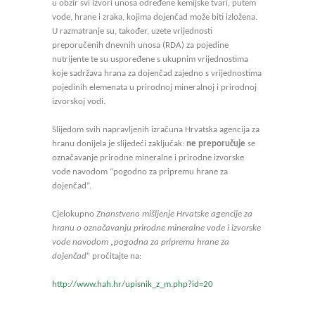
u obzir svi izvori unosa određene kemijske tvari, putem
vode, hrane i zraka, kojima dojenčad može biti izložena.
U razmatranje su, također, uzete vrijednosti
preporučenih dnevnih unosa (RDA) za pojedine
nutrijente te su uspoređene s ukupnim vrijednostima
koje sadržava hrana za dojenčad zajedno s vrijednostima
pojedinih elemenata u prirodnoj mineralnoj i prirodnoj
izvorskoj vodi.
Slijedom svih napravljenih izračuna Hrvatska agencija za
hranu donijela je slijedeći zaključak:
ne preporučuje
se
označavanje prirodne mineralne i prirodne izvorske
vode navodom “pogodno za pripremu hrane za
dojenčad”.
Cjelokupno
Znanstveno mišljenje Hrvatske agencije za
hranu o označavanju prirodne mineralne vode i izvorske
vode navodom „pogodna za pripremu hrane za
dojenčad”
pročitajte na:
http://www.hah.hr/upisnik_z_m.php?id=20