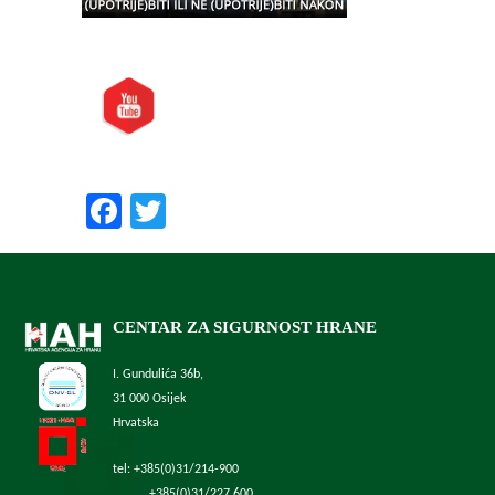
Posjetite nas i na:
Preporučite nas:
Facebook
Twitter
CENTAR ZA SIGURNOST HRANE
I. Gundulića 36b,
31 000 Osijek
Hrvatska
tel: +385(0)31/214-900
+385(0)31/227 600