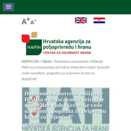
HAPIH CSH
>
Vijesti
>
Doneseno znanstveno mišljenje
HAH-a o označavanju prirodne mineralne vode i izvorske
vode navodom „pogodna za pripremu hrane za
dojenčad“
Doneseno znanstveno mišljenje
HAH-a o označavanju prirodne
mineralne vode i izvorske vode
navodom „pogodna za pripremu
hrane za dojenčad“
30/06/2014 12:28