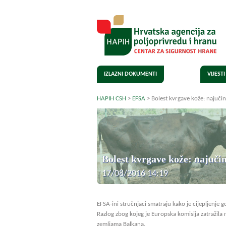
IZLAZNI DOKUMENTI
VIJESTI
HAPIH CSH
>
EFSA
>
Bolest kvrgave kože: najučink
Bolest kvrgave kože: najučink
17/08/2016 14:19
EFSA-ini stručnjaci smatraju kako je cijepljenje 
Razlog zbog kojeg je Europska komisija zatražila 
zemljama Balkana.