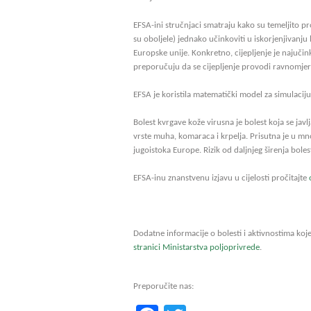
EFSA-ini stručnjaci smatraju kako su temeljito pr
su oboljele) jednako učinkoviti u iskorjenjivanju 
Europske unije. Konkretno, cijepljenje je najučink
preporučuju da se cijepljenje provodi ravnomje
EFSA je koristila matematički model za simulaciju
Bolest kvrgave kože virusna je bolest koja se jav
vrste muha, komaraca i krpelja. Prisutna je u mn
jugoistoka Europe. Rizik od daljnjeg širenja bolest
EFSA-inu znanstvenu izjavu u cijelosti pročitajte
Dodatne informacije o bolesti i aktivnostima koje
stranici Ministarstva poljoprivrede
.
Preporučite nas: