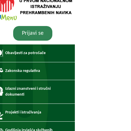
Prijavi se
Obavijesti za potrošače
Zakonska regulativa
Izlazni znanstveni i stručni
dokumenti
Projekti i istraživanja
Godišnja izvješća službenih