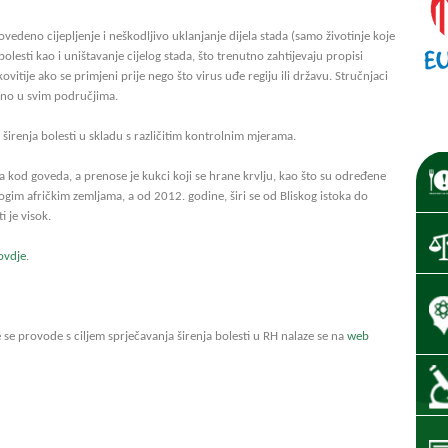
ovedeno cijepljenje i neškodljivo uklanjanje dijela stada (samo životinje koje
bolesti kao i uništavanje cijelog stada, što trenutno zahtijevaju propisi
ovitije ako se primjeni prije nego što virus uđe regiju ili državu. Stručnjaci
rno u svim područjima.
 širenja bolesti u skladu s različitim kontrolnim mjerama.
lja kod goveda, a prenose je kukci koji se hrane krvlju, kao što su određene
ogim afričkim zemljama, a od 2012. godine, širi se od Bliskog istoka do
i je visok.
ovdje
.
 se provode s ciljem sprječavanja širenja bolesti u RH nalaze se na
web