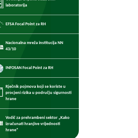
laboratorija
EFSA Focal Point za RH
Nacionalna mreža institucija NN
43/10
INFOSAN Focal Point za RH
Rječnik pojmova koji se koriste u
procjeni rizika u području sigurnosti
hrane
Vodič za prehrambeni sektor „Kako
izračunati hranjive vrijednosti
hrane“