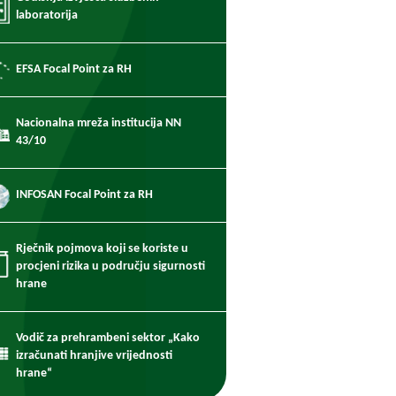
laboratorija
EFSA Focal Point za RH
Nacionalna mreža institucija NN
43/10
INFOSAN Focal Point za RH
Rječnik pojmova koji se koriste u
procjeni rizika u području sigurnosti
hrane
Vodič za prehrambeni sektor „Kako
izračunati hranjive vrijednosti
hrane“