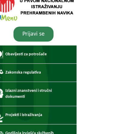
Prijavi se
Obavijesti za potrošače
Zakonska regulativa
Izlazni znanstveni i stručni
dokumenti
Projekti i istraživanja
Godišnja izvješća službenih