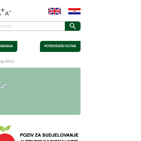
AĐANJA
POTROŠAČKI KUTAK
nja 2013.
ša”