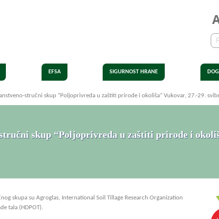
EFSA
SIGURNOST HRANE
DOG
stveno-stručni skup “Poljoprivreda u zaštiti prirode i okoliša” Vukovar, 27.-29. svib
ručni skup “Poljoprivreda u zaštiti prirode i okoli
g skupa su Agroglas, International Soil Tillage Research Organization
ade tala (HDPOT).