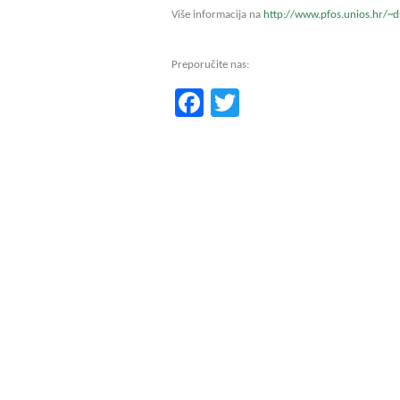
Više informacija na
http://www.pfos.unios.hr/~d
Preporučite nas:
Facebook
Twitter