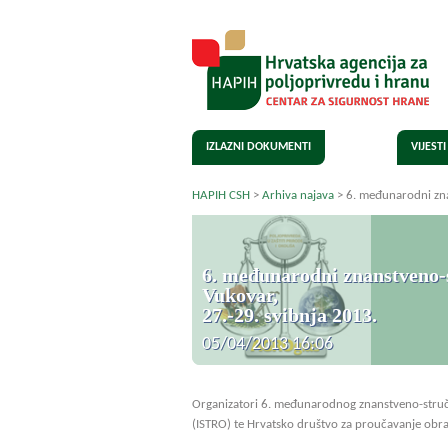
IZLAZNI DOKUMENTI
VIJESTI
HAPIH CSH
>
Arhiva najava
>
6. međunarodni znan
6. međunarodni znanstveno-st
Vukovar,
27.-29. svibnja 2013.
05/04/2013 16:06
Organizatori 6. međunarodnog znanstveno-stručno
(ISTRO) te Hrvatsko društvo za proučavanje obr