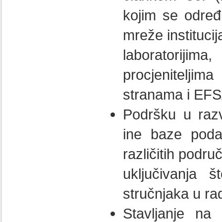
kojim se odre
mreže institucij
laboratorijim
procjeniteljim
stranama i EF
Podršku u razv
ine baze poda
različitih područ
uključivanja 
stručnjaka u ra
Stavljanje na