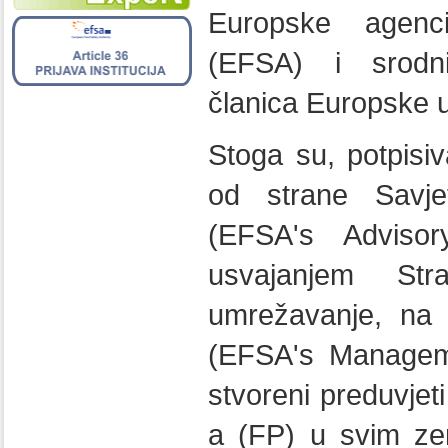
Europske agenc
(EFSA) i srodni
članica Europske u
Stoga su, potpisi
od strane Savje
(EFSA's Advisor
usvajanjem Str
umrežavanje, na
(EFSA's Manageme
stvoreni preduvjet
a (FP) u svim z