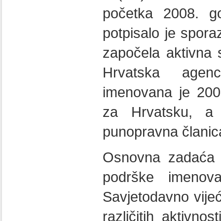
početka 2008. g
potpisalo je spor
započela aktivna
Hrvatska agen
imenovana je 200
za Hrvatsku, a
punopravna članic
Osnovna zadaća F
podrške imenov
Savjetodavno vije
različitih aktivn