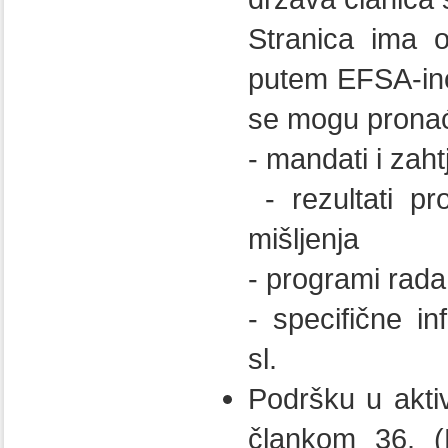
Stranica ima o
putem EFSA-ino
se mogu pronaći
- mandati i zaht
- rezultati pr
mišljenja
- programi rada 
- specifične in
sl.
Podršku u akti
člankom 36. 