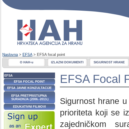
Naslovna
>
EFSA
> EFSA focal point
O HAH-u
IZLAZNI DOKUMENTI
SIGURNOST HRANE
EFSA Focal P
EFSA
EFSA FOCAL POINT
EFSA JAVNE KONZULTACIJE
EFSA PRETPRISTUPNA
Sigurnost hrane u 
SURADNJA (2006.-2013.)
EDUKATIVNI FILMOVI
prioriteta koji se
zajedničkom sur