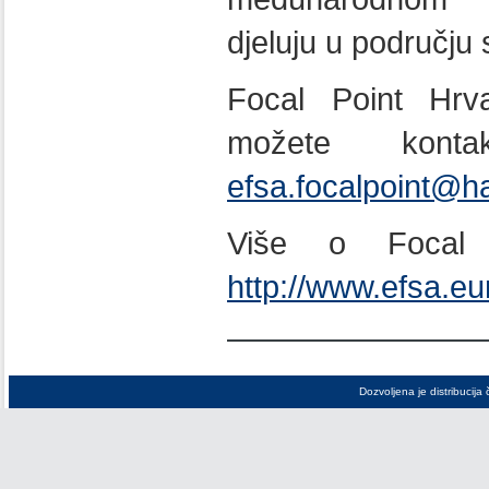
djeluju u području 
Focal Point Hrv
možete kontak
efsa.focalpoint@h
Više o Focal 
http://www.efsa.e
Dozvoljena je distribucija