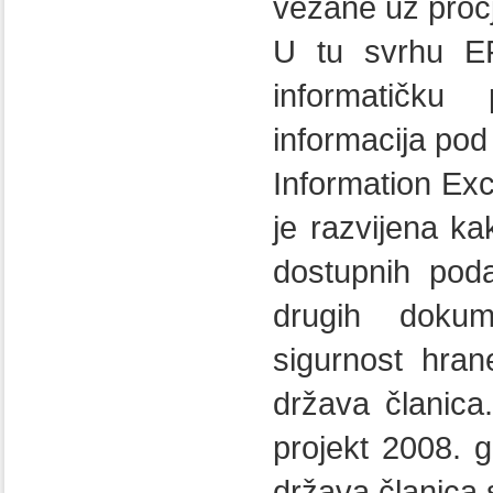
vezane uz procj
U tu svrhu EF
informatičku
informacija po
Information Ex
je razvijena k
dostupnih poda
drugih doku
sigurnost hrane
država članica
projekt 2008. 
država članic