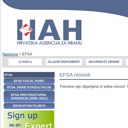
Naslovna
> EFSA
O HAH-u
IZLAZNI DOKUMENTI
SIGURNOST HRANE
EFSA novosti
EFSA
EFSA FOCAL POINT
Trenutno nije objavljena ni jedna novost. 
EFSA JAVNE KONZULTACIJE
EFSA PRETPRISTUPNA
SURADNJA (2006.-2013.)
EDUKATIVNI FILMOVI